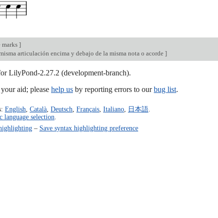
e marks
]
 misma articulación encima y debajo de la misma nota o acorde
]
 for LilyPond-2.27.2 (development-branch).
our aid; please
help us
by reporting errors to our
bug list
.
s:
English
,
Català
,
Deutsch
,
Français
,
Italiano
,
日本語
.
c language selection
.
highlighting
–
Save syntax highlighting preference