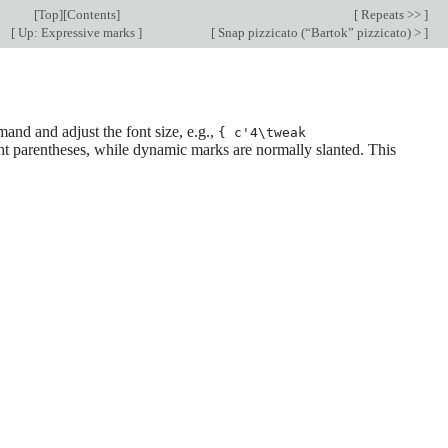
[
Top
][
Contents
]
[
Repeats >>
]
[
Up: Expressive marks
]
[
Snap pizzicato (“Bartok” pizzicato) >
]
nd and adjust the font size, e.g.,
{ c'4\tweak
ght parentheses, while dynamic marks are normally slanted. This