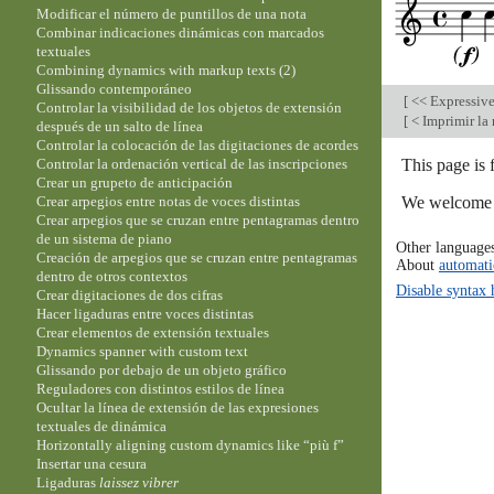
Modificar el número de puntillos de una nota
Combinar indicaciones dinámicas con marcados
textuales
Combining dynamics with markup texts (2)
Glissando contemporáneo
[
<< Expressiv
Controlar la visibilidad de los objetos de extensión
[
< Imprimir la
después de un salto de línea
Controlar la colocación de las digitaciones de acordes
This page is
Controlar la ordenación vertical de las inscripciones
Crear un grupeto de anticipación
We welcome y
Crear arpegios entre notas de voces distintas
Crear arpegios que se cruzan entre pentagramas dentro
de un sistema de piano
Other language
Creación de arpegios que se cruzan entre pentagramas
About
automati
dentro de otros contextos
Disable syntax 
Crear digitaciones de dos cifras
Hacer ligaduras entre voces distintas
Crear elementos de extensión textuales
Dynamics spanner with custom text
Glissando por debajo de un objeto gráfico
Reguladores con distintos estilos de línea
Ocultar la línea de extensión de las expresiones
textuales de dinámica
Horizontally aligning custom dynamics like “più f”
Insertar una cesura
Ligaduras
laissez vibrer