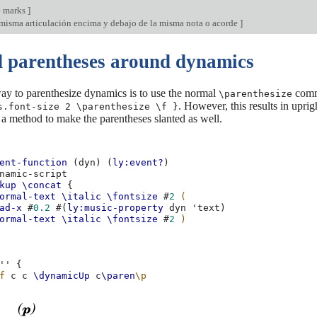
e marks
]
 misma articulación encima y debajo de la misma nota o acorde
]
d parentheses around dynamics
ay to parenthesize dynamics is to use the normal
comma
\parenthesize
. However, this results in upri
s.font-size 2 \parenthesize \f }
 a method to make the parentheses slanted as well.
ent-function
(
dyn
)
(
ly:event?
)
namic-script
kup
\concat
{
ormal-text
\italic
\fontsize
#
2
(
ad-x
#
0.2
#(
ly:music-property
dyn
'text
)
ormal-text
\italic
\fontsize
#
2
)
''
{
f
c
c
\dynamicUp
c
\paren
\p