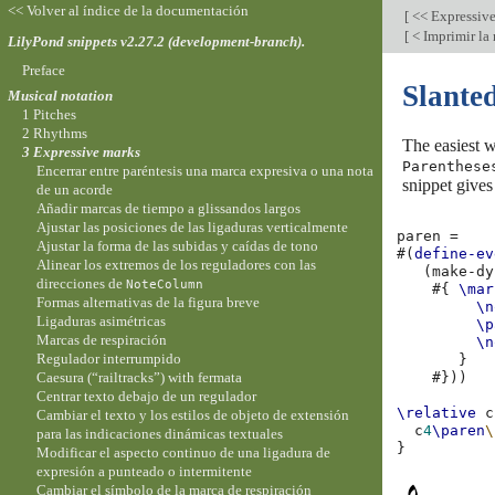
<< Volver al índice de la documentación
[
<< Expressiv
[
< Imprimir la
LilyPond snippets v2.27.2 (development-branch).
Preface
Slante
Musical notation
1 Pitches
2 Rhythms
The easiest w
3 Expressive marks
Parenthese
Encerrar entre paréntesis una marca expresiva o una nota
snippet gives
de un acorde
Añadir marcas de tiempo a glissandos largos
Ajustar las posiciones de las ligaduras verticalmente
paren
=
Ajustar la forma de las subidas y caídas de tono
#(
define-ev
Alinear los extremos de los reguladores con las
(
make-dy
direcciones de
NoteColumn
#{
\mar
Formas alternativas de la figura breve
\n
Ligaduras asimétricas
\p
Marcas de respiración
\n
Regulador interrumpido
}
Caesura (“railtracks”) with fermata
#}))
Centrar texto debajo de un regulador
\relative
c
Cambiar el texto y los estilos de objeto de extensión
c
4
\paren
\
para las indicaciones dinámicas textuales
}
Modificar el aspecto continuo de una ligadura de
expresión a punteado o intermitente
Cambiar el símbolo de la marca de respiración