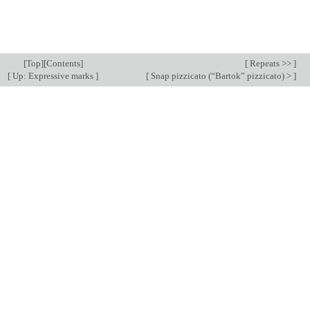
[
Top
][
Contents
]
[
Repeats >>
]
[
Up: Expressive marks
]
[
Snap pizzicato (“Bartok” pizzicato) >
]