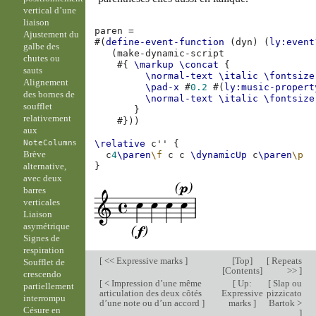
vertical d’une
liaison
paren
=
Ajustement du
#(
define-event-function
(
dyn
)
(
ly:event
galbe des
(
make-dynamic-script
chutes ou
#{
\markup
\concat
{
sauts
\normal-text
\italic
\fontsize
Alignement
\pad-x
#
0.2
#(
ly:music-propert
des bornes de
\normal-text
\italic
\fontsize
soufflet
}
relativement
#}))
aux
s
NoteColumn
\relative
c''
{
Brève
c
4
\paren
\f
c
c
\dynamicUp
c
\paren
\p
alternative,
}
avec deux
barres
verticales
Liaison
asymétrique
Signes de
respiration
[
<< Expressive marks
]
[
Top
]
[
Repeats
Soufflet de
[
Contents
]
>>
]
crescendo
[
< Impression d’une même
[
Up:
[
Slap ou
partiellement
articulation des deux côtés
Expressive
pizzicato
interrompu
d’une note ou d’un accord
]
marks
]
Bartok >
Césure en
]