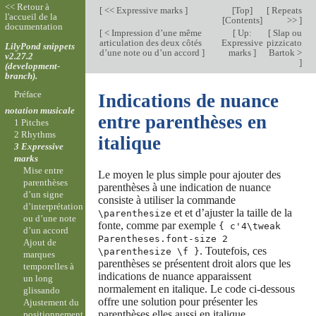
<< Retour à
[
<< Expressive marks
]
[
Top
]
[
Repeats
l'accueil de la
[
Contents
]
>>
]
documentation
[
< Impression d’une même
[
Up:
[
Slap ou
articulation des deux côtés
Expressive
pizzicato
LilyPond snippets
d’une note ou d’un accord
]
marks
]
Bartok >
v2.27.2
]
(development-
branch).
Préface
Indications de nuance
notation musicale
entre parenthèses en
1 Pitches
2 Rhythms
italique
3 Expressive
marks
Mise entre
Le moyen le plus simple pour ajouter des
parenthèses
parenthèses à une indication de nuance
d’un signe
consiste à utiliser la commande
d’interprétation
et et d’ajuster la taille de la
\parenthesize
ou d’une note
fonte, comme par exemple
{ c'4\tweak
d’un accord
Parentheses.font-size 2
Ajout de
. Toutefois, ces
\parenthesize \f }
marques
parenthèses se présentent droit alors que les
temporelles à
indications de nuance apparaissent
un long
normalement en italique. Le code ci-dessous
glissando
offre une solution pour présenter les
Ajustement du
parenthèses elles aussi en italique.
positionnement