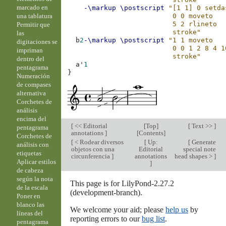
marcado en
-\markup
\postscript
"[1 1] 0 setda
una tablatura
                          0 0 moveto
                          5 2 rlineto
Permitir que
                          stroke"
las
b
2
-\markup
\postscript
"1 1 moveto
digitaciones se
                          0 0 1 2 8 4 1
impriman
                          stroke"
dentro del
a'
1
pentagrama
}
Numeración
de compases
alternativa
Corchetes de
análisis
encima del
[
<< Editorial
[
Top
]
[
Text >>
]
pentagrama
annotations
]
[
Contents
]
Corchetes de
[
< Rodear diversos
[
Up:
[
Generate
análisis con
objetos con una
Editorial
special note
etiquetas
circunferencia
]
annotations
head shapes >
]
Aplicar estilos
]
de cabeza
según la nota
This page is for LilyPond-2.27.2
de la escala
(development-branch).
Poner en
blanco las
We welcome your aid; please
help us
by
líneas del
reporting errors to our
bug list
.
pentagrama