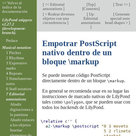
<< Volver al
[
<< Editorial
[
Top
]
[
Text >>
]
índice de la
annotations
]
[
Contents
]
documentación
[
< Rodear diversos
[
Up:
[
Generate
objetos con una
Editorial
special note
LilyPond snippets
circunferencia
]
annotations
head shapes >
]
v2.27.2
]
(development-
branch).
Preface
Empotrar PostScript
Musical notation
nativo dentro de un
1 Pitches
2 Rhythms
bloque \markup
3 Expressive
marks
4 Repeats
Se puede insertar código PostScript
5 Simultaneous
directamente dentro de un bloque
.
\markup
notes
6 Staff notation
En general se recomienda usar en su lugar las
7 Editorial
instrucciones de marcado nativas de LilyPond
annotations
tales como
, que se pueden usar con
\polygon
Añadir
todos los
backends
de LilyPond.
digitaciones a
la partitura
Añadir enlaces
\relative
c''
{
a los objetos
a
2
-\markup
\postscript
"0 3 moveto
Insertar
                          5 2 rlineto
elementos de
                          stroke"