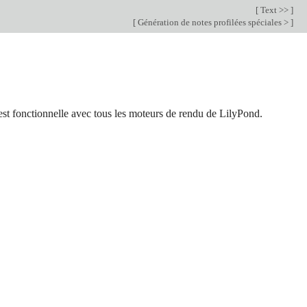
[
Text >>
]
[
Génération de notes profilées spéciales >
]
est fonctionnelle avec tous les moteurs de rendu de LilyPond.