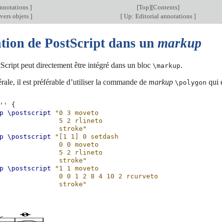
annotations
]
[
Top
][
Contents
]
vers objets
]
[
Up: Editorial annotations
]
ation de PostScript dans un
markup
cript peut directement être intégré dans un bloc
.
\markup
rale, il est préférable d’utiliser la commande de
markup
qui 
\polygon
''
{
p
\postscript
"0 3 moveto
               5 2 rlineto
               stroke"
p
\postscript
"[1 1] 0 setdash
               0 0 moveto
               5 2 rlineto
               stroke"
p
\postscript
"1 1 moveto
               0 0 1 2 8 4 10 2 rcurveto
               stroke"