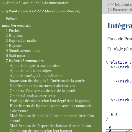
<< Retour à l'accueil de la documentation
[
<< Editorial 
[
< Encercler di
LilyPond snippets v2.27.2 (development-branch).
Préface
Intégr
notation musicale
1 Pitches
2 Rhythms
Du code PostS
3 Expressive marks
4 Repeats
En règle géné
5 Simultaneous notes
6 Staff notation
7 Editorial annotations
\relative
c
Ajout de doigtés à une partition
a
2
-\marku
Ajout de liens à des objets
           
Ajout de
markups
à une tablature
           
Impression des doigtés à l’intérieur de la portée
-\marku
Numérotation des mesures et alternatives
           
Crochets d’analyse au-dessus de la portée
           
           
Crochet d’analyse avec texte
b
2
-\marku
Profilage des notes selon leur degré dans la gamme
           
Blanchiment de lignes de portée avec la commande
           
\whiteout
a'
1
Modification de la taille d’une note particulière d’un
}
accord
Modification de l’aspect des liaisons d’articulation
Coloration des notes selon leur hauteur