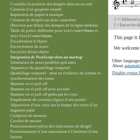
Contrôler la position des doigtés dans un accord
Création d’un grupetto retardé
Impression de papier à musique
[
<< Editorial 
Création de doigtés sur deux caractères
[
< Encercler di
Direction par défaut des hampes de la ligne médiane
Taille de police différente pour
et
instrumentName
shortInstrumentName
This page is
Encadrement d’objets
Encerclement de notes
We welcome y
Encercler divers objets
Intégration de PostScript dans un
markup
Other language
Génération de notes profilées spéciales
About
automati
Apparence du quadrillage temporel
Disable syntax 
Quadrillage temporel : mise en évidence du rythme et
synchronisation des notes
Hammer on et pull off
Hammer on et pull off avec accords
Hammer on et pull off gérés par les voix
Empâtement de certaines lignes d’une portée
Adjonction d’une croix sur la hampe des notes d’un
fragment parlé
Compteur de mesures
Crochet de mesure
Positionnement précis des indications de doigté
Positionnement d’une annotation à l’intérieur d’une
liaison