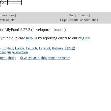
annotations
]
[
Top
][
Contents
]
vers objets
]
[
Up: Editorial annotations
]
 for LilyPond-2.27.2 (development-branch).
our aid; please
help us
by reporting errors to our
bug list
.
s:
English
,
Català
,
Deutsch
,
Español
,
Italiano
,
日本語
.
c language selection
.
highlighting
–
Save syntax highlighting preference