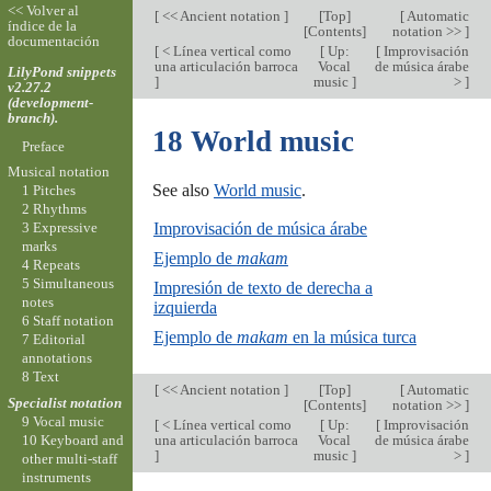
<< Volver al
[
<< Ancient notation
]
[
Top
]
[
Automatic
índice de la
[
Contents
]
notation >>
]
documentación
[
< Línea vertical como
[
Up:
[
Improvisación
una articulación barroca
Vocal
de música árabe
LilyPond snippets
]
music
]
>
]
v2.27.2
(development-
branch).
18 World music
Preface
Musical notation
See also
World music
.
1 Pitches
2 Rhythms
Improvisación de música árabe
3 Expressive
marks
Ejemplo de
makam
4 Repeats
5 Simultaneous
Impresión de texto de derecha a
notes
izquierda
6 Staff notation
Ejemplo de
makam
en la música turca
7 Editorial
annotations
8 Text
[
<< Ancient notation
]
[
Top
]
[
Automatic
Specialist notation
[
Contents
]
notation >>
]
9 Vocal music
[
< Línea vertical como
[
Up:
[
Improvisación
10 Keyboard and
una articulación barroca
Vocal
de música árabe
]
music
]
>
]
other multi-staff
instruments