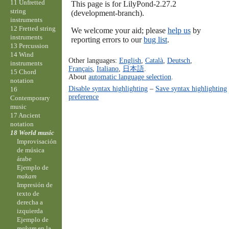
11 Unfretted
This page is for LilyPond-2.27.2
string
(development-branch).
instruments
12 Fretted string
We welcome your aid; please
help us
by
instruments
reporting errors to our
bug list
.
13 Percussion
14 Wind
Other languages:
English
,
Català
,
Deutsch
,
instruments
Français
,
Italiano
,
日本語
.
15 Chord
About
automatic language selection
.
notation
Disable syntax highlighting
–
Save syntax highlighting
16
preference
Contemporary
music
17 Ancient
notation
18 World music
Improvisación
de música
árabe
Ejemplo de
makam
Impresión de
texto de
derecha a
izquierda
Ejemplo de
makam
en la