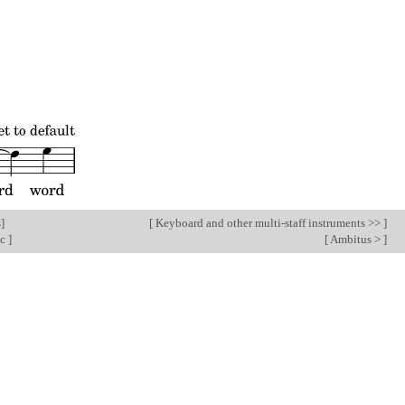
s
]
[
Keyboard and other multi-staff instruments >>
]
ic
]
[
Ambitus >
]