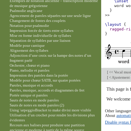
Exemples de notation ancienne – transcription moderne
\unset
de musique grégorienne
word
wo
}
Psalmodie anglicane
>>
Agencement de paroles séparées sur une seule ligne
Changement de fontes des couplets
\layout
{
Notation pour psalmodie
ragged-ri
Impression forcée de tirets entre syllabes
}
Mise en forme individuelle de syllabes
Séparation de syllables par une liaison
Modèle pour cantique
Alignement des syllabes
Adjonction d’une croix sur la hampe des notes d’un
fragment parlé
Orchestre, chœur et piano
Piano, mélodie et paroles
[
<< Vocal mus
Impression des paroles dans la portée
[
< Ajustement 
Modèle pour chœur SATB, sur quatre portées
Paroles, musique et accords
This page is
Paroles, musique, accords et diagrammes de fret
Portée unique et paroles
We welcome y
Sauts de notes en mode paroles
Sauts de notes en mode paroles (2)
Using \arpeggioBracket to make divisi more visible
Other language
Utilisation d’un crochet pour rendre les divisions plus
About
automati
évidentes
Disable syntax 
Recours aux balises pour produire une partition
ancienne et moderne à partir de la même source