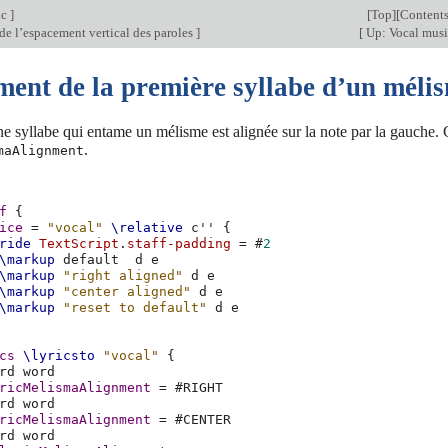
ic
]
[
Top
][
Content
de l’espacement vertical des paroles
]
[
Up: Vocal mus
ment de la première syllabe d’un méli
ne syllabe qui entame un mélisme est alignée sur la note par la gauche. C
.
maAlignment
f
{
ice
=
"vocal"
\relative
c''
{
ride
TextScript
.
staff-padding
=
#
2
\markup
default
d
e
\markup
"right aligned"
d
e
\markup
"center aligned"
d
e
\markup
"reset to default"
d
e
cs
\lyricsto
"vocal"
{
rd
ricMelismaAlignment
=
#
RIGHT
rd
ricMelismaAlignment
=
#
CENTER
rd