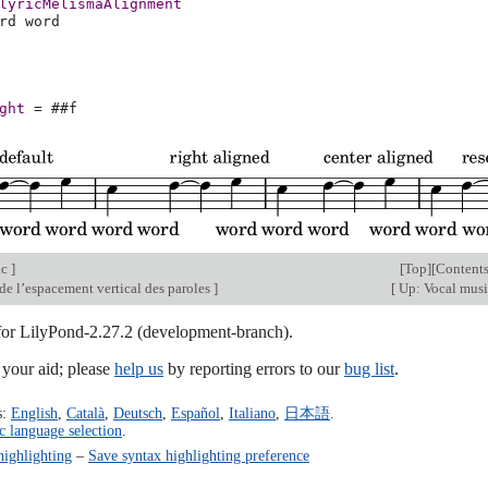
lyricMelismaAlignment
rd
ght
=
#
#f
ic
]
[
Top
][
Content
de l’espacement vertical des paroles
]
[
Up: Vocal mus
 for LilyPond-2.27.2 (development-branch).
our aid; please
help us
by reporting errors to our
bug list
.
s:
English
,
Català
,
Deutsch
,
Español
,
Italiano
,
日本語
.
c language selection
.
highlighting
–
Save syntax highlighting preference