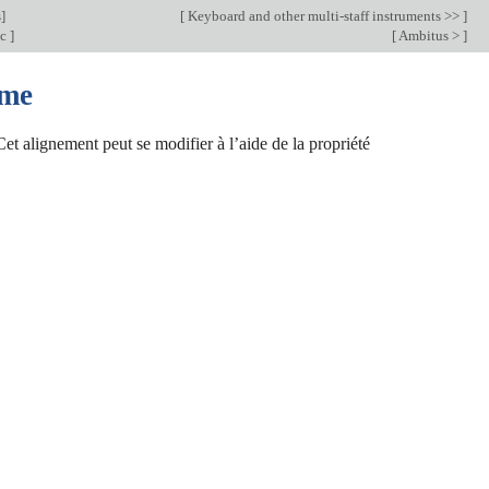
s
]
[
Keyboard and other multi-staff instruments >>
]
ic
]
[
Ambitus >
]
sme
et alignement peut se modifier à l’aide de la propriété