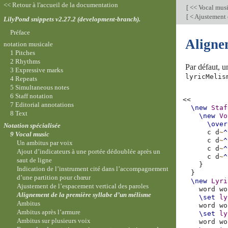
<< Retour à l'accueil de la documentation
[
<< Vocal mus
[
< Ajustement 
LilyPond snippets v2.27.2 (development-branch).
Préface
Aligne
notation musicale
1 Pitches
2 Rhythms
Par défaut, u
3 Expressive marks
lyricMelis
4 Repeats
5 Simultaneous notes
6 Staff notation
<<
7 Editorial annotations
\new
Staf
8 Text
\new
Vo
\over
Notation spécialisée
c
d
~
^
9 Vocal music
c
d
~
^
Un ambitus par voix
c
d
~
^
Ajout d’indicateurs à une portée dédoublée après un
c
d
~
^
saut de ligne
}
Indication de l’instrument cité dans l’accompagnement
}
d’une partition pour chœur
\new
Lyri
Ajustement de l’espacement vertical des paroles
word
wo
Alignement de la première syllabe d’un mélisme
\set
ly
Ambitus
word
wo
Ambitus après l’armure
\set
ly
Ambitus sur plusieurs voix
word
wo