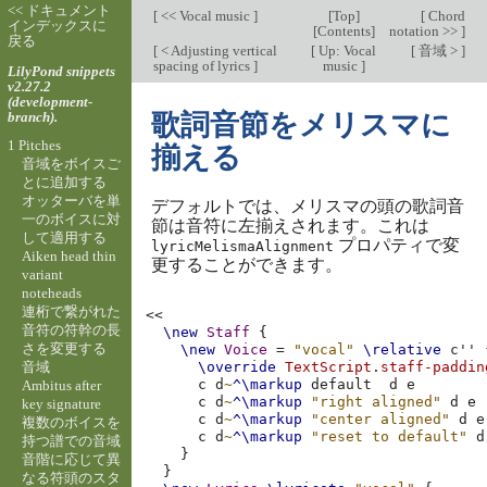
<< ドキュメント
[
<< Vocal music
]
[
Top
]
[
Chord
インデックスに
[
Contents
]
notation >>
]
戻る
[
< Adjusting vertical
[
Up: Vocal
[
音域 >
]
spacing of lyrics
]
music
]
LilyPond snippets
v2.27.2
(development-
branch).
歌詞音節をメリスマに
1 Pitches
揃える
音域をボイスご
とに追加する
オッターバを単
デフォルトでは、メリスマの頭の歌詞音
一のボイスに対
節は音符に左揃えされます。これは
して適用する
プロパティで変
lyricMelismaAlignment
Aiken head thin
更することができます。
variant
noteheads
連桁で繋がれた
<<
音符の符幹の長
\new
Staff
{
さを変更する
\new
Voice
=
"vocal"
\relative
c''
音域
\override
TextScript
.
staff-paddin
c
d
~
^\markup
default
d
e
Ambitus after
c
d
~
^\markup
"right aligned"
d
e
key signature
c
d
~
^\markup
"center aligned"
d
e
複数のボイスを
c
d
~
^\markup
"reset to default"
d
持つ譜での音域
}
音階に応じて異
}
なる符頭のスタ