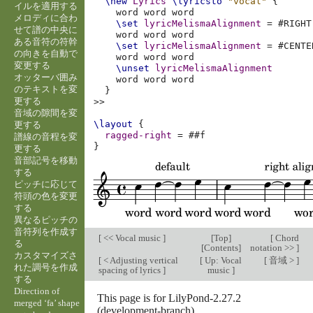
\new
Lyrics
\lyricsto
"vocal"
{
イルを適用する
word
word
メロディに合わ
\set
lyricMelismaAlignment
=
#
RIGHT
せて譜の中央に
word
word
ある音符の符幹
\set
lyricMelismaAlignment
=
#
CENTE
の向きを自動で
word
word
変更する
\unset
lyricMelismaAlignment
オッターバ囲み
word
word
のテキストを変
}
更する
>>
音域の隙間を変
\layout
{
更する
ragged-right
=
#
#f
譜線の音程を変
}
更する
音部記号を移動
する
ピッチに応じて
符頭の色を変更
する
異なるピッチの
音符列を作成す
[
<< Vocal music
]
[
Top
]
[
Chord
る
[
Contents
]
notation >>
]
カスタマイズさ
[
< Adjusting vertical
[
Up: Vocal
[
音域 >
]
れた調号を作成
spacing of lyrics
]
music
]
する
Direction of
This page is for LilyPond-2.27.2
merged ‘fa’ shape
(development-branch).