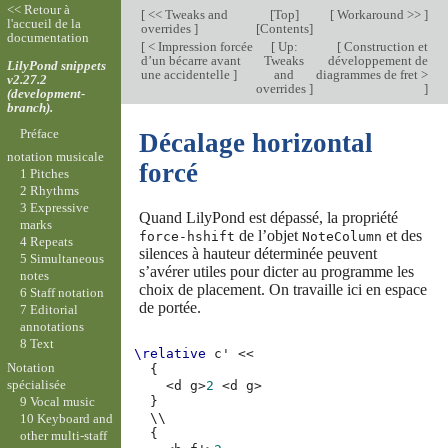
<< Retour à
[
<< Tweaks and
[
Top
]
[
Workaround >>
]
l'accueil de la
overrides
]
[
Contents
]
documentation
[
< Impression forcée
[
Up:
[
Construction et
d’un bécarre avant
Tweaks
développement de
LilyPond snippets
une accidentelle
]
and
diagrammes de fret >
v2.27.2
overrides
]
]
(development-
branch).
Préface
Décalage horizontal
notation musicale
forcé
1 Pitches
2 Rhythms
3 Expressive
Quand LilyPond est dépassé, la propriété
marks
de l’objet
et des
force-hshift
NoteColumn
4 Repeats
silences à hauteur déterminée peuvent
5 Simultaneous
s’avérer utiles pour dicter au programme les
notes
choix de placement. On travaille ici en espace
6 Staff notation
de portée.
7 Editorial
annotations
8 Text
\relative
c'
<<
Notation
{
spécialisée
<
d
g
>
2
<
d
g
>
9 Vocal music
}
\\
10 Keyboard and
{
other multi-staff