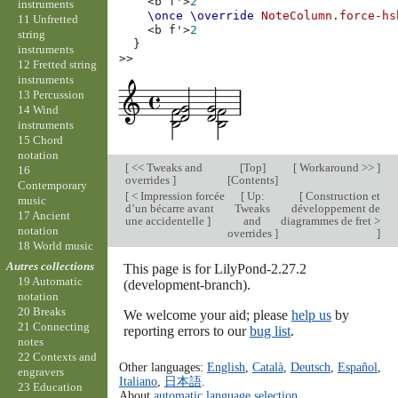
<
b
f'
>
2
instruments
\once
\override
NoteColumn
.
force-hs
11 Unfretted
<
b
f'
>
2
string
}
instruments
>>
12 Fretted string
instruments
13 Percussion
14 Wind
instruments
15 Chord
notation
[
<< Tweaks and
[
Top
]
[
Workaround >>
]
16
overrides
]
[
Contents
]
Contemporary
[
< Impression forcée
[
Up:
[
Construction et
music
d’un bécarre avant
Tweaks
développement de
17 Ancient
une accidentelle
]
and
diagrammes de fret >
notation
overrides
]
]
18 World music
Autres collections
This page is for LilyPond-2.27.2
19 Automatic
(development-branch).
notation
20 Breaks
We welcome your aid; please
help us
by
21 Connecting
reporting errors to our
bug list
.
notes
22 Contexts and
Other languages:
English
,
Català
,
Deutsch
,
Español
,
engravers
Italiano
,
日本語
.
23 Education
About
automatic language selection
.