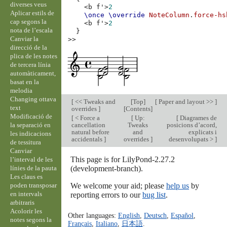
diverses veus
<
b
f'
>
2
Aplicar estils de
\once
\override
NoteColumn
.
force-hs
cap segons la
<
b
f'
>
2
nota de l’escala
}
Canviar la
>>
direcció de la
plica de les notes
de tercera línia
automàticament,
basat en la
melodia
Changing ottava
[
<< Tweaks and
[
Top
]
[
Paper and layout >>
]
text
overrides
]
[
Contents
]
Modificació de
[
< Force a
[
Up:
[
Diagrames de
la separació en
cancellation
Tweaks
posicions d’acord,
natural before
and
explicats i
les indicacions
accidentals
]
overrides
]
desenvolupats >
]
de tessitura
Canviar
This page is for LilyPond-2.27.2
l’interval de les
línies de la pauta
(development-branch).
Les claus es
poden transposar
We welcome your aid; please
help us
by
en intervals
reporting errors to our
bug list
.
arbitraris
Acolorir les
Other languages:
English
,
Deutsch
,
Español
,
notes segons la
Français
,
Italiano
,
日本語
.