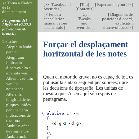
<< Torna a l'índex
[
<< Tweaks and
[
Top
]
[
Paper and layout >>
]
de la
overrides
]
[
Contents
]
documentació
[
< Force a
[
Up:
[
Diagrames de
cancellation
Tweaks
posicions d’acord,
Fragments del
natural before
and
explicats i
LilyPond v2.27.2
accidentals
]
overrides
]
desenvolupats >
]
(development-
branch).
1 Pitches
Forçar el desplaçament
Afegir un àmbit
horitzontal de les notes
per veu
Afegir una
indicació
d’octava alta a
una sola veu
Quan el motor de gravat no és capaç de tot, es
Aiken head thin
pot usar la sintaxi següent per sobreescriure
variant
les decisions de tipografia. Les unitats de
noteheads
mesura que s’usen aquí són espais de
Alterar la
pentagrama.
longitud de les
pliques unides
per una barra
\relative
c'
<<
Indicacions de
{
tessitura
<
d
g
>
2
<
d
g
>
Ambitus after
}
key signature
\\
Àmbits amb
{