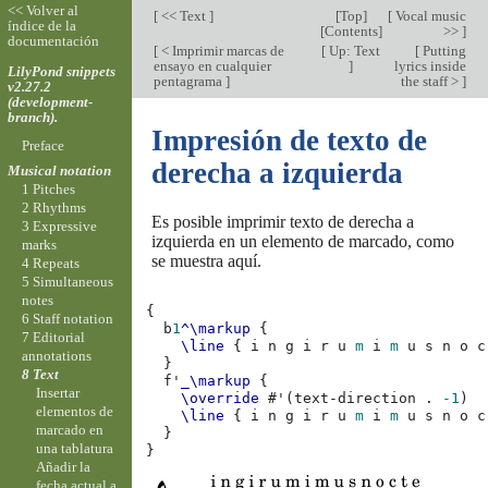
<< Volver al
[
<< Text
]
[
Top
]
[
Vocal music
índice de la
[
Contents
]
>>
]
documentación
[
< Imprimir marcas de
[
Up: Text
[
Putting
ensayo en cualquier
]
lyrics inside
LilyPond snippets
pentagrama
]
the staff >
]
v2.27.2
(development-
branch).
Impresión de texto de
Preface
derecha a izquierda
Musical notation
1 Pitches
2 Rhythms
Es posible imprimir texto de derecha a
3 Expressive
izquierda en un elemento de marcado, como
marks
se muestra aquí.
4 Repeats
5 Simultaneous
notes
{
6 Staff notation
b
1
^\markup
{
7 Editorial
\line
{
i
n
g
i
r
u
m
i
m
u
s
n
o
c
annotations
}
8 Text
f'
_\markup
{
Insertar
\override
#
'
(
text-direction
.
-1
)
elementos de
\line
{
i
n
g
i
r
u
m
i
m
u
s
n
o
c
marcado en
}
una tablatura
}
Añadir la
fecha actual a