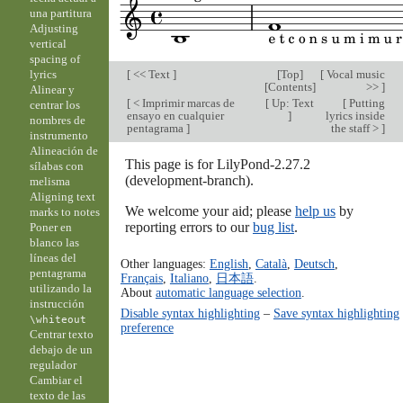
una partitura
Adjusting
vertical
spacing of
[
<< Text
]
[
Top
]
[
Vocal music
lyrics
[
Contents
]
>>
]
Alinear y
[
< Imprimir marcas de
[
Up: Text
[
Putting
centrar los
ensayo en cualquier
]
lyrics inside
nombres de
pentagrama
]
the staff >
]
instrumento
Alineación de
This page is for LilyPond-2.27.2
sílabas con
(development-branch).
melisma
Aligning text
We welcome your aid; please
help us
by
marks to notes
reporting errors to our
bug list
.
Poner en
blanco las
líneas del
Other languages:
English
,
Català
,
Deutsch
,
pentagrama
Français
,
Italiano
,
日本語
.
utilizando la
About
automatic language selection
.
instrucción
Disable syntax highlighting
–
Save syntax highlighting
\whiteout
preference
Centrar texto
debajo de un
regulador
Cambiar el
texto de las