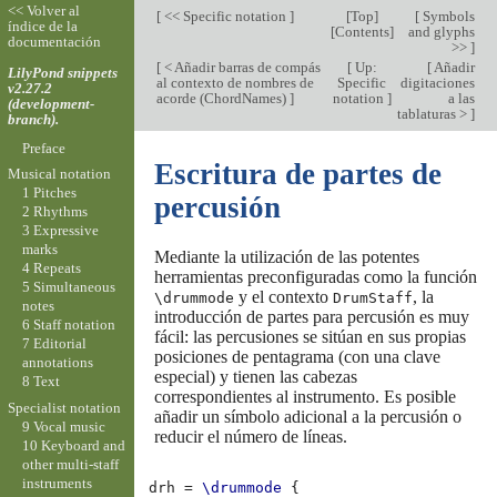
<< Volver al
[
<< Specific notation
]
[
Top
]
[
Symbols
índice de la
[
Contents
]
and glyphs
documentación
>>
]
[
< Añadir barras de compás
[
Up:
[
Añadir
LilyPond snippets
al contexto de nombres de
Specific
digitaciones
v2.27.2
acorde (ChordNames)
]
notation
]
a las
(development-
tablaturas >
]
branch).
Preface
Escritura de partes de
Musical notation
1 Pitches
percusión
2 Rhythms
3 Expressive
marks
Mediante la utilización de las potentes
4 Repeats
herramientas preconfiguradas como la función
5 Simultaneous
y el contexto
, la
\drummode
DrumStaff
notes
introducción de partes para percusión es muy
6 Staff notation
fácil: las percusiones se sitúan en sus propias
7 Editorial
posiciones de pentagrama (con una clave
annotations
especial) y tienen las cabezas
8 Text
correspondientes al instrumento. Es posible
Specialist notation
añadir un símbolo adicional a la percusión o
9 Vocal music
reducir el número de líneas.
10 Keyboard and
other multi-staff
instruments
drh
=
\drummode
{