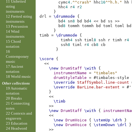
11 Unfretted
cymc
4.
^"crash"
hhc
16
^"h.h."
hh
string
hhc
4
r
4
r
2
instruments
}
12 Fretted string
drl
=
\drummode
{
bd
4
sn
8
bd
bd
4
<<
bd
ss
>>
instruments
bd
8
tommh
tommh
bd
toml
toml
bd
13 Percussion
}
14 Wind
timb
=
\drummode
{
instruments
timh
4
ssh
timl
8
ssh
r
timh
r
4
15 Chord
ssh
8
timl
r
4
cb
8
cb
notation
}
16
Contemporary
\score
{
music
<<
17 Ancient
\new
DrumStaff
\with
{
notation
instrumentName
=
"timbales"
18 World music
drumStyleTable
=
#
timbales-style
\override
StaffSymbol
.
line-count
Other collections
\override
BarLine
.
bar-extent
=
#
'
19 Automatic
}
notation
<<
20 Breaks
\timb
21 Connecting
>>
notes
\new
DrumStaff
\with
{
instrumentNa
22 Contexts and
<<
engravers
\new
DrumVoice
{
\stemUp
\drh
}
23 Education
\new
DrumVoice
{
\stemDown
\drl
}
24 Headword
>>