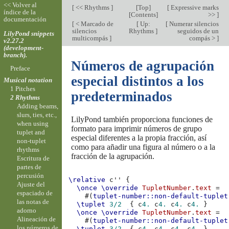
<< Volver al
[
<< Rhythms
]
[
Top
]
[
Expressive marks
índice de la
[
Contents
]
>>
]
documentación
[
< Marcado de
[
Up:
[
Numerar silencios
silencios
Rhythms
]
seguidos de un
LilyPond snippets
multicompás
]
compás >
]
v2.27.2
(development-
branch).
Números de agrupación
Preface
especial distintos a los
Musical notation
1 Pitches
predeterminados
2 Rhythms
Adding beams,
slurs, ties, etc.,
LilyPond también proporciona funciones de
when using
formato para imprimir números de grupo
tuplet and
especial diferentes a la propia fracción, así
non-tuplet
como para añadir una figura al número o a la
rhythms
fracción de la agrupación.
Escritura de
partes de
percusión
\relative
c''
{
Ajuste del
\once
\override
TupletNumber
.
text
=
espaciado de
#(
tuplet-number::non-default-tuplet
las notas de
\tuplet
3/2
{
c
4.
c
4.
c
4.
c
4.
}
adorno
\once
\override
TupletNumber
.
text
=
Alineación de
#(
tuplet-number::non-default-tuplet
los números de
\tuplet
3/2
{
c
4.
c
4.
c
4.
c
4.
}