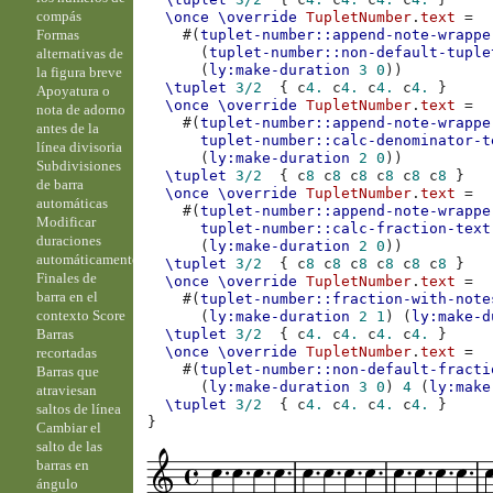
compás
\once
\override
TupletNumber
.
text
=
Formas
#(
tuplet-number::append-note-wrappe
(
tuplet-number::non-default-tuple
alternativas de
(
ly:make-duration
3
0
))
la figura breve
\tuplet
3/2
{
c
4.
c
4.
c
4.
c
4.
}
Apoyatura o
\once
\override
TupletNumber
.
text
=
nota de adorno
#(
tuplet-number::append-note-wrappe
antes de la
tuplet-number::calc-denominator-t
línea divisoria
(
ly:make-duration
2
0
))
Subdivisiones
\tuplet
3/2
{
c
8
c
8
c
8
c
8
c
8
c
8
}
de barra
\once
\override
TupletNumber
.
text
=
automáticas
#(
tuplet-number::append-note-wrappe
Modificar
tuplet-number::calc-fraction-text
duraciones
(
ly:make-duration
2
0
))
automáticamente
\tuplet
3/2
{
c
8
c
8
c
8
c
8
c
8
c
8
}
Finales de
\once
\override
TupletNumber
.
text
=
barra en el
#(
tuplet-number::fraction-with-note
contexto Score
(
ly:make-duration
2
1
)
(
ly:make-d
Barras
\tuplet
3/2
{
c
4.
c
4.
c
4.
c
4.
}
\once
\override
TupletNumber
.
text
=
recortadas
#(
tuplet-number::non-default-fracti
Barras que
(
ly:make-duration
3
0
)
4
(
ly:make
atraviesan
\tuplet
3/2
{
c
4.
c
4.
c
4.
c
4.
}
saltos de línea
}
Cambiar el
salto de las
barras en
ángulo