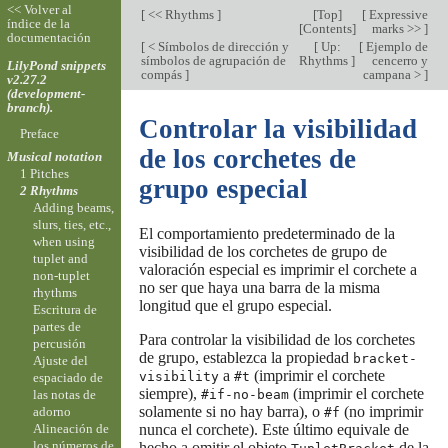
<< Volver al
[
<< Rhythms
]
[
Top
]
[
Expressive
índice de la
[
Contents
]
marks >>
]
documentación
[
< Símbolos de dirección y
[
Up:
[
Ejemplo de
símbolos de agrupación de
Rhythms
]
cencerro y
LilyPond snippets
compás
]
campana >
]
v2.27.2
(development-
branch).
Controlar la visibilidad
Preface
de los corchetes de
Musical notation
1 Pitches
grupo especial
2 Rhythms
Adding beams,
slurs, ties, etc.,
El comportamiento predeterminado de la
when using
visibilidad de los corchetes de grupo de
tuplet and
valoración especial es imprimir el corchete a
non-tuplet
no ser que haya una barra de la misma
rhythms
longitud que el grupo especial.
Escritura de
partes de
Para controlar la visibilidad de los corchetes
percusión
de grupo, establezca la propiedad
bracket-
Ajuste del
a
(imprimir el corchete
visibility
#t
espaciado de
siempre),
(imprimir el corchete
#if-no-beam
las notas de
solamente si no hay barra), o
(no imprimir
adorno
#f
nunca el corchete). Este último equivale de
Alineación de
los números de
hecho a omitir el objeto
de la