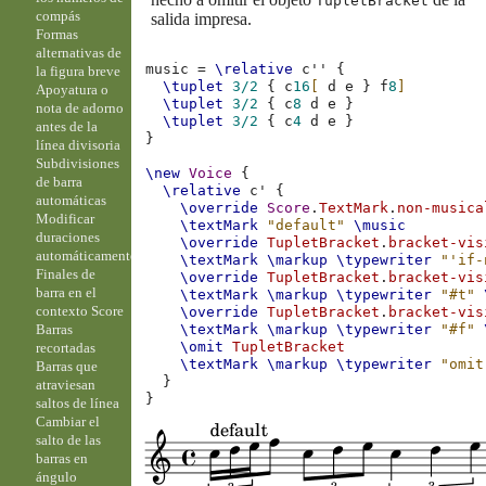
TupletBracket
compás
salida impresa.
Formas
alternativas de
music
=
\relative
c''
{
la figura breve
\tuplet
3/2
{
c
16
[
d
e
}
f
8
]
Apoyatura o
\tuplet
3/2
{
c
8
d
e
}
nota de adorno
\tuplet
3/2
{
c
4
d
e
}
antes de la
}
línea divisoria
Subdivisiones
\new
Voice
{
de barra
\relative
c'
{
automáticas
\override
Score
.
TextMark
.
non-musica
Modificar
\textMark
"default"
\music
duraciones
\override
TupletBracket
.
bracket-vis
automáticamente
\textMark
\markup
\typewriter
"'if-
Finales de
\override
TupletBracket
.
bracket-vis
barra en el
\textMark
\markup
\typewriter
"#t"
contexto Score
\override
TupletBracket
.
bracket-vis
Barras
\textMark
\markup
\typewriter
"#f"
\omit
TupletBracket
recortadas
\textMark
\markup
\typewriter
"omit
Barras que
}
atraviesan
}
saltos de línea
Cambiar el
salto de las
barras en
ángulo