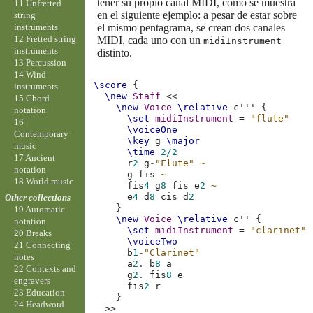
tener su propio canal MIDI, como se muestra
11 Unfretted
en el siguiente ejemplo: a pesar de estar sobre
string
instruments
el mismo pentagrama, se crean dos canales
12 Fretted string
MIDI, cada uno con un
midiInstrument
instruments
distinto.
13 Percussion
14 Wind
\score
{
instruments
\new
Staff
<<
15 Chord
\new
Voice
\relative
c'''
{
notation
\set
midiInstrument
=
"flute"
16
\voiceOne
Contemporary
\key
g
\major
music
\time
2/2
17 Ancient
r
2
g
-"Flute"
~
notation
g
fis
~
18 World music
fis
4
g
8
fis
e
2
~
e
4
d
8
cis
d
2
Other collections
}
19 Automatic
\new
Voice
\relative
c''
{
notation
\set
midiInstrument
=
"clarinet"
20 Breaks
\voiceTwo
21 Connecting
b
1
-"Clarinet"
notes
a
2.
b
8
a
22 Contexts and
g
2.
fis
8
e
engravers
fis
2
r
23 Education
}
24 Headword
>>