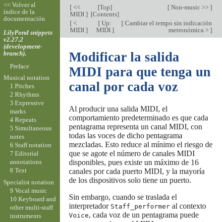
<< Volver al
[
<<
[
Top
]
[
Non-music >>
]
índice de la
MIDI
]
[
Contents
]
documentación
[
<
[
Up:
[
Cambiar el tempo sin indicación
MIDI
]
MIDI
]
metronómica >
]
LilyPond snippets
v2.27.2
(development-
branch).
Modificar la salida
Preface
MIDI para que tenga un
Musical notation
canal por cada voz
1 Pitches
2 Rhythms
3 Expressive
Al producir una salida MIDI, el
marks
comportamiento predeterminado es que cada
4 Repeats
pentagrama representa un canal MIDI, con
5 Simultaneous
todas las voces de dicho pentagrama
notes
mezcladas. Esto reduce al mínimo el riesgo de
6 Staff notation
que se agote el número de canales MIDI
7 Editorial
disponibles, pues existe un máximo de 16
annotations
8 Text
canales por cada puerto MIDI, y la mayoría
de los dispositivos solo tiene un puerto.
Specialist notation
9 Vocal music
Sin embargo, cuando se traslada el
10 Keyboard and
interpretador
al contexto
Staff_performer
other multi-staff
, cada voz de un pentagrama puede
Voice
instruments