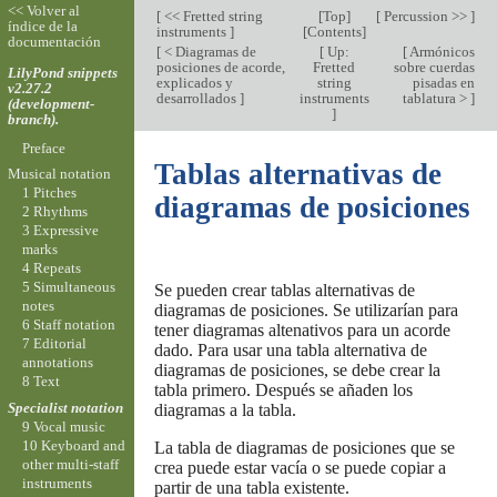
<< Volver al
[
<< Fretted string
[
Top
]
[
Percussion >>
]
índice de la
instruments
]
[
Contents
]
documentación
[
< Diagramas de
[
Up:
[
Armónicos
posiciones de acorde,
Fretted
sobre cuerdas
LilyPond snippets
explicados y
string
pisadas en
v2.27.2
desarrollados
]
instruments
tablatura >
]
(development-
]
branch).
Preface
Tablas alternativas de
Musical notation
1 Pitches
diagramas de posiciones
2 Rhythms
3 Expressive
marks
4 Repeats
5 Simultaneous
Se pueden crear tablas alternativas de
notes
diagramas de posiciones. Se utilizarían para
6 Staff notation
tener diagramas altenativos para un acorde
7 Editorial
dado. Para usar una tabla alternativa de
annotations
diagramas de posiciones, se debe crear la
8 Text
tabla primero. Después se añaden los
Specialist notation
diagramas a la tabla.
9 Vocal music
10 Keyboard and
La tabla de diagramas de posiciones que se
other multi-staff
crea puede estar vacía o se puede copiar a
instruments
partir de una tabla existente.