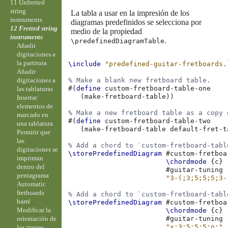
11 Unfretted
string
La tabla a usar en la impresión de los
instruments
diagramas predefinidos se selecciona por
12 Fretted string
medio de la propiedad
instruments
.
\predefinedDiagramTable
Añadir
digitaciones a
la partitura
\include
"predefined-guitar-fretboards.
Añadir
digitaciones a
% Make a blank new fretboard table.
#(
define
custom-fretboard-table-one
las tablaturas
(
make-fretboard-table
))
Insertar
elementos de
% Make a new fretboard table as a copy 
marcado en
#(
define
custom-fretboard-table-two
una tablatura
(
make-fretboard-table
default-fret-t
Permitir que
las
% Add a chord to `custom-fretboard-tabl
digitaciones se
\storePredefinedDiagram
#
custom-fretboa
impriman
\chordmode
{
c
}
dentro del
#
guitar-tuning
pentagrama
"3-(;3;5;5;5;3-
Automatic
fretboards
% Add a chord to `custom-fretboard-tabl
barré
\storePredefinedDiagram
#
custom-fretboa
Modificar la
\chordmode
{
c
}
orientación de
#
guitar-tuning
"x;3;5;5;5;o;"
los trastes