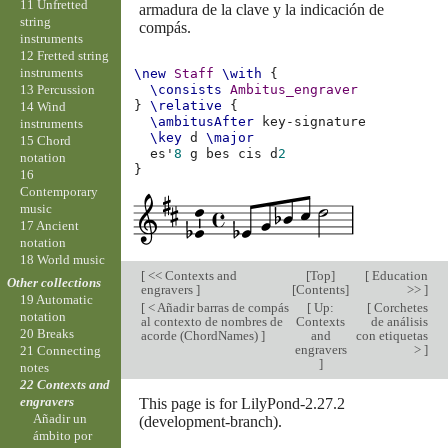
11 Unfretted
armadura de la clave y la indicación de
string
compás.
instruments
12 Fretted string
instruments
\new
Staff
\with
{
13 Percussion
\consists
Ambitus_engraver
}
\relative
{
14 Wind
\ambitusAfter
instruments
\key
d
\major
15 Chord
es'
8
g
bes
cis
d
2
notation
}
16
Contemporary
music
17 Ancient
notation
18 World music
[
<< Contexts and
[
Top
]
[
Education
Other collections
engravers
]
[
Contents
]
>>
]
19 Automatic
[
< Añadir barras de compás
[
Up:
[
Corchetes
notation
al contexto de nombres de
Contexts
de análisis
20 Breaks
acorde (ChordNames)
]
and
con etiquetas
engravers
>
]
21 Connecting
]
notes
22 Contexts and
engravers
This page is for LilyPond-2.27.2
Añadir un
(development-branch).
ámbito por