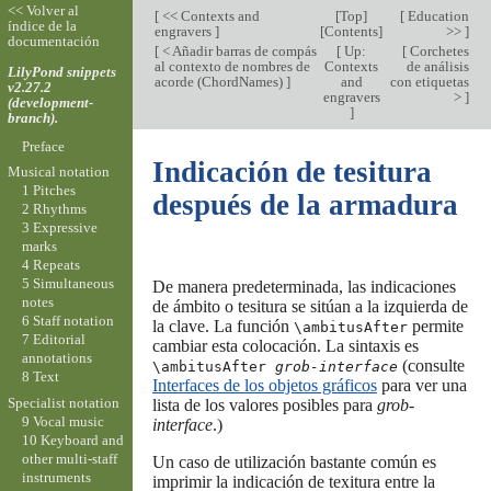
<< Volver al
[
<< Contexts and
[
Top
]
[
Education
índice de la
engravers
]
[
Contents
]
>>
]
documentación
[
< Añadir barras de compás
[
Up:
[
Corchetes
al contexto de nombres de
Contexts
de análisis
LilyPond snippets
acorde (ChordNames)
]
and
con etiquetas
v2.27.2
engravers
>
]
(development-
]
branch).
Preface
Indicación de tesitura
Musical notation
1 Pitches
después de la armadura
2 Rhythms
3 Expressive
marks
4 Repeats
5 Simultaneous
De manera predeterminada, las indicaciones
notes
de ámbito o tesitura se sitúan a la izquierda de
6 Staff notation
la clave. La función
permite
\ambitusAfter
7 Editorial
cambiar esta colocación. La sintaxis es
annotations
(consulte
\ambitusAfter
grob-interface
8 Text
Interfaces de los objetos gráficos
para ver una
Specialist notation
lista de los valores posibles para
grob-
9 Vocal music
interface
.)
10 Keyboard and
other multi-staff
Un caso de utilización bastante común es
instruments
imprimir la indicación de texitura entre la