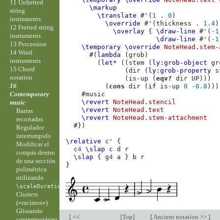
11 Unfretted
\markup
string
\translate
#
'
(
1
.
0
)
instruments
\override
#
'
(
thickness
.
1.4
)
12 Fretted string
\overlay
{
\draw-line
#
'
(
-1
instruments
\draw-line
#
'
(
-1
13 Percussion
\temporary
\override
NoteHead
.
stem-
14 Wind
#(
lambda
(
grob
)
instruments
(
let*
((
stem
(
ly:grob-object
gr
15 Chord
(
dir
(
ly:grob-property
s
notation
(
is-up
(
eqv?
dir
UP
)))
16
(
cons
dir
(
if
is-up
0
-0.8
)))
Contemporary
#
music
\revert
NoteHead
.
stencil
music
\revert
NoteHead
.
text
Barras
\revert
NoteHead
.
stem-attachment
recortadas
#})
Regulador
interrumpido
\relative
c'
{
Modificar el
c
4
\slap
c
d
r
compás dentro
\slap
{
g
4
a
}
b
r
de una sección
}
polimétrica
utilizando
\scaleDurations
Clusters
(«racimos»)
Glissando
[
<<
[
Top
]
[
Ancient notation >>
]
contemporáneo