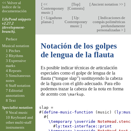
<< Volver al
[
<<
[
Top
]
[
Ancient notation >>
]
índice de la
Contemporary
[
Contents
]
documentación
music
]
[
< Ligaduras
[
Up:
[
Indicaciones de
LilyPond snippets
planas
]
Contemporary
compás polimétricas
v2.27.2
music
]
profundamente
(development-
personalizadas >
]
branch).
Preface
Notación de los golpes
Musical notation
1 Pitches
de lengua de la flauta
2 Rhythms
3 Expressive
marks
Es posible indicar técnicas de articulación
4 Repeats
especiales como el golpe de lengua de la
5 Simultaneous
flauta (“tongue slap”) sustituyendo la cabeza
notes
de la figura con el glifo adecuado. Para ello
6 Staff notation
podemos trazar la cabeza de la nota en forma
7 Editorial
de acento con
.
\markup
annotations
8 Text
Specialist notation
slap
=
#(
define-music-function
(
music
)
(
ly:mus
9 Vocal music
#{
10 Keyboard and
\temporary
\override
NoteHead
.
stenc
other multi-staff
#
ly:text-interface::print
instruments
\temporary
\override
NoteHead
.
text