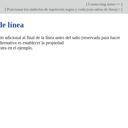
[
Connecting notes >>
]
[
Posicionar los símbolos de repetición segno y coda (con saltos de línea) >
]
e línea
adicional al final de la línea antes del salto (reservado para hacer
ternativa es establecer la propiedad
tra en el ejemplo.