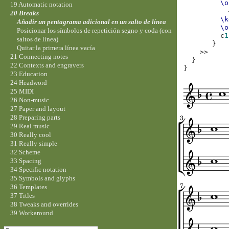
\o
19 Automatic notation
20 Breaks
\k
Añadir un pentagrama adicional en un salto de línea
\o
Posicionar los símbolos de repetición segno y coda (con
c
1
saltos de línea)
}
Quitar la primera línea vacía
>>
21 Connecting notes
}
22 Contexts and engravers
}
23 Education
24 Headword
25 MIDI
26 Non-music
27 Paper and layout
28 Preparing parts
29 Real music
30 Really cool
31 Really simple
32 Scheme
33 Spacing
34 Specific notation
35 Symbols and glyphs
36 Templates
37 Titles
38 Tweaks and overrides
39 Workaround