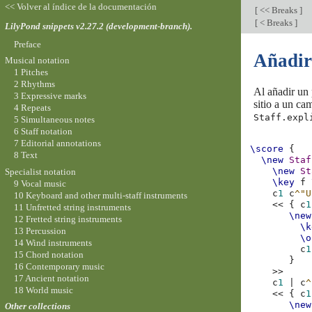
<< Volver al índice de la documentación
[
<< Breaks
]
[
< Breaks
]
LilyPond snippets v2.27.2 (development-branch).
Preface
Añadir
Musical notation
1 Pitches
2 Rhythms
Al añadir un 
3 Expressive marks
sitio a un ca
4 Repeats
Staff.expl
5 Simultaneous notes
6 Staff notation
7 Editorial annotations
\score
{
8 Text
\new
Staf
\new
St
Specialist notation
\key
f
9 Vocal music
c
1
c
^"U
10 Keyboard and other multi-staff instruments
<<
{
c
1
11 Unfretted string instruments
\new
12 Fretted string instruments
\k
13 Percussion
\o
14 Wind instruments
c
1
15 Chord notation
}
16 Contemporary music
>>
17 Ancient notation
c
1
|
c
^
18 World music
<<
{
c
1
\new
Other collections