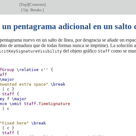
[
Top
][
Contents
]
[
Up: Breaks
]
 un pentagrama adicional en un salto d
pentagrama nuevo en un salto de línea, por desgracia se añade un espacio 
mbio de armadura que de todas formas nunca se imprime). La solución al
del objeto gráfico
como se mues
icitKeySignatureVisibility
Staff
fGroup
\relative
c''
{
aff
\major
nwanted extra space"
\break
|
c
}
Staff
{
ey
f
\major
nce
\omit
Staff
.
TimeSignature
|
c
"Fixed here"
\break
|
c
}
Staff
{