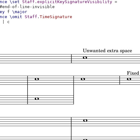
nce
\set
Staff
.
explicitKeySignatureVisibility
=
#
end-of-line-invisible
ey
f
\major
nce
\omit
Staff
.
TimeSignature
|
c