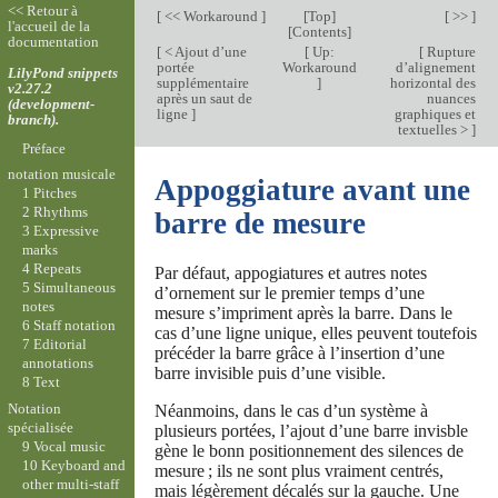
<< Retour à
[
<< Workaround
]
[
Top
]
[ >> ]
l'accueil de la
[
Contents
]
documentation
[
< Ajout d’une
[
Up:
[
Rupture
portée
Workaround
d’alignement
LilyPond snippets
supplémentaire
]
horizontal des
v2.27.2
après un saut de
nuances
(development-
ligne
]
graphiques et
branch).
textuelles >
]
Préface
notation musicale
Appoggiature avant une
1 Pitches
2 Rhythms
barre de mesure
3 Expressive
marks
4 Repeats
Par défaut, appogiatures et autres notes
5 Simultaneous
d’ornement sur le premier temps d’une
notes
mesure s’impriment après la barre. Dans le
6 Staff notation
cas d’une ligne unique, elles peuvent toutefois
7 Editorial
précéder la barre grâce à l’insertion d’une
annotations
barre invisible puis d’une visible.
8 Text
Notation
Néanmoins, dans le cas d’un système à
spécialisée
plusieurs portées, l’ajout d’une barre invisble
9 Vocal music
gène le bonn positionnement des silences de
10 Keyboard and
mesure ; ils ne sont plus vraiment centrés,
other multi-staff
mais légèrement décalés sur la gauche. Une