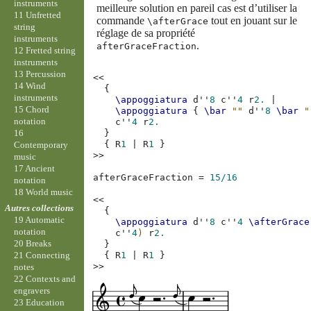
instruments
meilleure solution en pareil cas est d’utiliser la
11 Unfretted
commande
tout en jouant sur le
\afterGrace
string
réglage de sa propriété
instruments
.
afterGraceFraction
12 Fretted string
instruments
13 Percussion
<<
14 Wind
{
instruments
\appoggiatura
d''
8
c''
4
r
2.
|
15 Chord
\appoggiatura
{
\bar
""
d''
8
\bar
"
notation
c''
4
r
2.
16
}
{
R
1
|
R
1
}
Contemporary
>>
music
17 Ancient
afterGraceFraction
=
15/16
notation
18 World music
<<
Autres collections
{
19 Automatic
\appoggiatura
d''
8
c''
4
\afterGrace
notation
c''
4
)
r
2.
20 Breaks
}
{
R
1
|
R
1
}
21 Connecting
>>
notes
22 Contexts and
engravers
23 Education