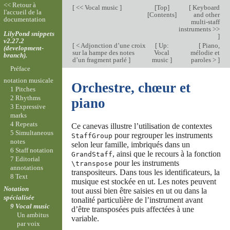
<< Retour à
[
<< Vocal music
]
[
Top
]
[
Keyboard
l'accueil de la
[
Contents
]
and other
documentation
multi-staff
instruments >>
LilyPond snippets
]
v2.27.2
[
< Adjonction d’une croix
[
Up:
[
Piano,
(development-
sur la hampe des notes
Vocal
mélodie et
branch).
d’un fragment parlé
]
music
]
paroles >
]
Préface
notation musicale
Orchestre, chœur et
1 Pitches
2 Rhythms
piano
3 Expressive
marks
4 Repeats
Ce canevas illustre l’utilisation de contextes
5 Simultaneous
pour regrouper les instruments
StaffGroup
notes
selon leur famille, imbriqués dans un
6 Staff notation
, ainsi que le recours à la fonction
GrandStaff
7 Editorial
pour les instruments
\transpose
annotations
transpositeurs. Dans tous les identificateurs, la
8 Text
musique est stockée en ut. Les notes peuvent
Notation
tout aussi bien être saisies en ut ou dans la
spécialisée
tonalité particulière de l’instrument avant
9 Vocal music
d’être transposées puis affectées à une
Un ambitus
variable.
par voix