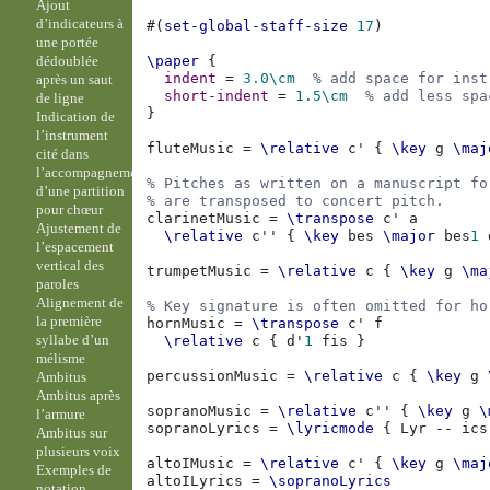
Ajout
d’indicateurs à
#(
set-global-staff-size
17
)
une portée
dédoublée
\paper
{
indent
=
3.0
\cm
% add space for inst
après un saut
short-indent
=
1.5
\cm
% add less spa
de ligne
}
Indication de
l’instrument
fluteMusic
=
\relative
c'
{
\key
g
\maj
cité dans
l’accompagnement
% Pitches as written on a manuscript fo
d’une partition
% are transposed to concert pitch.
pour chœur
clarinetMusic
=
\transpose
c'
a
Ajustement de
\relative
c''
{
\key
bes
\major
bes
1
l’espacement
vertical des
trumpetMusic
=
\relative
c
{
\key
g
\ma
paroles
Alignement de
% Key signature is often omitted for ho
la première
hornMusic
=
\transpose
c'
f
syllabe d’un
\relative
c
{
d'
1
fis
}
mélisme
percussionMusic
=
\relative
c
{
\key
g
Ambitus
Ambitus après
sopranoMusic
=
\relative
c''
{
\key
g
\
l’armure
sopranoLyrics
=
\lyricmode
{
Lyr
--
ics
Ambitus sur
plusieurs voix
altoIMusic
=
\relative
c'
{
\key
g
\maj
Exemples de
altoILyrics
=
\sopranoLyrics
notation