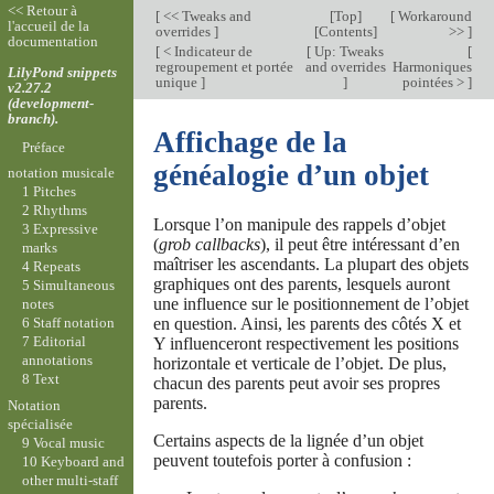
<< Retour à
[
<< Tweaks and
[
Top
]
[
Workaround
l'accueil de la
overrides
]
[
Contents
]
>>
]
documentation
[
< Indicateur de
[
Up: Tweaks
[
regroupement et portée
and overrides
Harmoniques
LilyPond snippets
unique
]
]
pointées >
]
v2.27.2
(development-
branch).
Affichage de la
Préface
généalogie d’un objet
notation musicale
1 Pitches
2 Rhythms
Lorsque l’on manipule des rappels d’objet
3 Expressive
(
grob callbacks
), il peut être intéressant d’en
marks
maîtriser les ascendants. La plupart des objets
4 Repeats
graphiques ont des parents, lesquels auront
5 Simultaneous
une influence sur le positionnement de l’objet
notes
en question. Ainsi, les parents des côtés X et
6 Staff notation
7 Editorial
Y influenceront respectivement les positions
annotations
horizontale et verticale de l’objet. De plus,
8 Text
chacun des parents peut avoir ses propres
parents.
Notation
spécialisée
Certains aspects de la lignée d’un objet
9 Vocal music
peuvent toutefois porter à confusion :
10 Keyboard and
other multi-staff