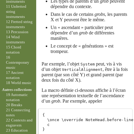
Les types de parents d’un
grob
peuvent
instruments
dépendre du contexte.
11 Unfretted
string
Dans le cas de certains
grobs
, les parents
instruments
X et Y peuvent être le même.
12 Fretted string
instruments
Un « ascendant » particulier peut
13 Percussion
dépendre d’un
grob
de différentes
14 Wind
manières.
instruments
Le concept de « générations » est
15 Chord
trompeur.
notation
16
Contemporary
Par exemple, l’objet
peut, vis à vis
System
music
d’un objet
, être à la fois
VerticalAlignment
17 Ancient
parent (par son côté Y) et grand parent (par
notation
deux fois du côté X).
18 World music
Autres collections
La macro définie ci-dessous affiche à l’écran
19 Automatic
une représentation textuelle de l’ascendance
notation
d’un
grob
. Par exemple, appeler
20 Breaks
21 Connecting
{

notes
  \once \override NoteHead.before-line
22 Contexts and
  c

engravers
23 Education