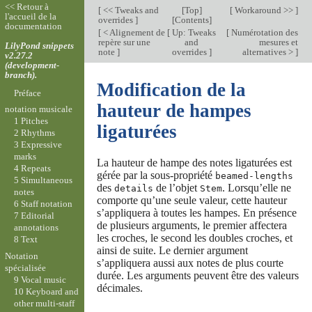
<< Retour à
[
<< Tweaks and
[
Top
]
[
Workaround >>
]
l'accueil de la
overrides
]
[
Contents
]
documentation
[
< Alignement de
[
Up: Tweaks
[
Numérotation des
repère sur une
and
mesures et
LilyPond snippets
note
]
overrides
]
alternatives >
]
v2.27.2
(development-
branch).
Modification de la
Préface
hauteur de hampes
notation musicale
1 Pitches
ligaturées
2 Rhythms
3 Expressive
marks
La hauteur de hampe des notes ligaturées est
4 Repeats
gérée par la sous-propriété
beamed-lengths
5 Simultaneous
des
de l’objet
. Lorsqu’elle ne
details
Stem
notes
comporte qu’une seule valeur, cette hauteur
6 Staff notation
s’appliquera à toutes les hampes. En présence
7 Editorial
de plusieurs arguments, le premier affectera
annotations
les croches, le second les doubles croches, et
8 Text
ainsi de suite. Le dernier argument
Notation
s’appliquera aussi aux notes de plus courte
spécialisée
durée. Les arguments peuvent être des valeurs
9 Vocal music
décimales.
10 Keyboard and
other multi-staff