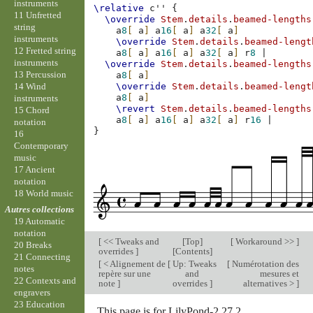
instruments
\relative
c''
{
11 Unfretted
\override
Stem
.
details
.
beamed-lengths
string
a
8
[
a
]
a
16
[
a
]
a
32
[
a
]
instruments
\override
Stem
.
details
.
beamed-lengt
12 Fretted string
a
8
[
a
]
a
16
[
a
]
a
32
[
a
]
r
8
|
instruments
\override
Stem
.
details
.
beamed-lengths
13 Percussion
a
8
[
a
]
14 Wind
\override
Stem
.
details
.
beamed-lengt
a
8
[
a
]
instruments
\revert
Stem
.
details
.
beamed-lengths
15 Chord
a
8
[
a
]
a
16
[
a
]
a
32
[
a
]
r
16
|
notation
}
16
Contemporary
music
17 Ancient
notation
18 World music
Autres collections
19 Automatic
notation
[
<< Tweaks and
[
Top
]
[
Workaround >>
]
20 Breaks
overrides
]
[
Contents
]
21 Connecting
[
< Alignement de
[
Up: Tweaks
[
Numérotation des
notes
repère sur une
and
mesures et
22 Contexts and
note
]
overrides
]
alternatives >
]
engravers
23 Education
This page is for LilyPond-2.27.2