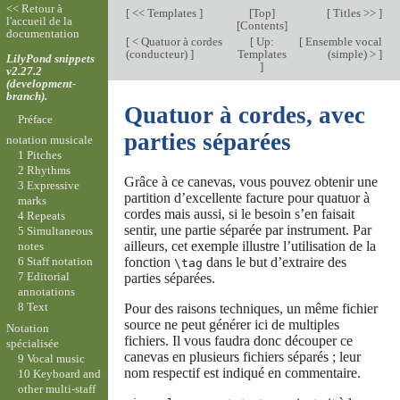
<< Retour à
[
<< Templates
]
[
Top
]
[
Titles >>
]
l'accueil de la
[
Contents
]
documentation
[
< Quatuor à cordes
[
Up:
[
Ensemble vocal
(conducteur)
]
Templates
(simple) >
]
LilyPond snippets
]
v2.27.2
(development-
branch).
Quatuor à cordes, avec
Préface
parties séparées
notation musicale
1 Pitches
2 Rhythms
Grâce à ce canevas, vous pouvez obtenir une
3 Expressive
partition d’excellente facture pour quatuor à
marks
cordes mais aussi, si le besoin s’en faisait
4 Repeats
sentir, une partie séparée par instrument. Par
5 Simultaneous
ailleurs, cet exemple illustre l’utilisation de la
notes
fonction
dans le but d’extraire des
6 Staff notation
\tag
7 Editorial
parties séparées.
annotations
8 Text
Pour des raisons techniques, un même fichier
source ne peut générer ici de multiples
Notation
fichiers. Il vous faudra donc découper ce
spécialisée
canevas en plusieurs fichiers séparés ; leur
9 Vocal music
nom respectif est indiqué en commentaire.
10 Keyboard and
other multi-staff