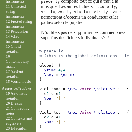
comporte tout ce qui a trait à la
instruments
piece.ly
musique. Les autres fichiers –
,
11 Unfretted
score.ly
string
,
,
et
– vous
vn1.ly
vn2.ly
vla.ly
vlc.ly
instruments
permettront d’obtenir un conducteur et les
12 Fretted string
parties selon le pupitre.
instruments
13 Percussion
N’oubliez pas de supprimer les commentaires
14 Wind
superflus des fichiers individualisés !
instruments
15 Chord
% piece.ly
notation
% (This is the global definitions file.
16
Contemporary
global
=
{
music
\time
4/4
17 Ancient
\key
c
\major
notation
}
18 World music
Autres collections
Violinone
=
\new
Voice
\relative
c''
{
19 Automatic
c
2
d
e
1
\bar
"|."
notation
}
20 Breaks
21 Connecting
Violintwo
=
\new
Voice
\relative
c''
{
notes
g
2
g
e
1
22 Contexts and
\bar
"|."
engravers
}
23 Education