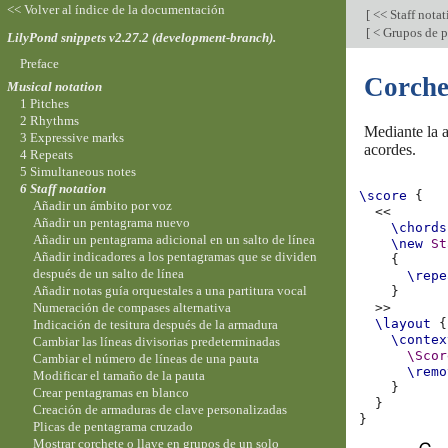
<< Volver al índice de la documentación
[
<< Staff nota
[
< Grupos de p
LilyPond snippets v2.27.2 (development-branch).
Preface
Corche
Musical notation
1 Pitches
2 Rhythms
Mediante la 
3 Expressive marks
acordes.
4 Repeats
5 Simultaneous notes
6 Staff notation
\score
{
Añadir un ámbito por voz
<<
Añadir un pentagrama nuevo
\chords
Añadir un pentagrama adicional en un salto de línea
\new
St
Añadir indicadores a los pentagramas que se dividen
{
después de un salto de línea
\repe
Añadir notas guía orquestales a una partitura vocal
}
Numeración de compases alternativa
>>
\layout
{
Indicación de tesitura después de la armadura
\contex
Cambiar las líneas divisorias predeterminadas
\Scor
Cambiar el número de líneas de una pauta
\remo
Modificar el tamaño de la pauta
}
Crear pentagramas en blanco
}
Creación de armaduras de clave personalizadas
}
Plicas de pentagrama cruzado
Mostrar corchete o llave en grupos de un solo