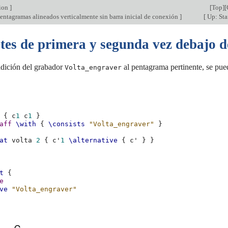
tion
]
[
Top
][
entagramas alineados verticalmente sin barra inicial de conexión
]
[
Up: Sta
tes de primera y segunda vez debajo d
adición del grabador
al pentagrama pertinente, se pue
Volta_engraver
{
c
1
c
1
}
aff
\with
{
\consists
"Volta_engraver"
}
at
volta
2
{
c'
1
\alternative
{
c'
}
}
t
{
e
ve
"Volta_engraver"