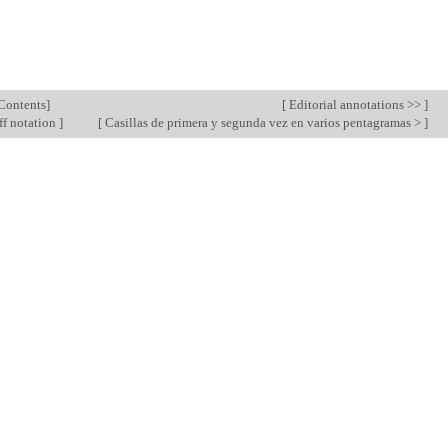
Contents
]
[
Editorial annotations >>
]
ff notation
]
[
Casillas de primera y segunda vez en varios pentagramas >
]