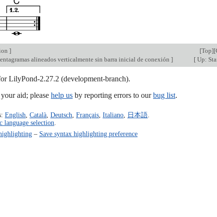
tion
]
[
Top
][
entagramas alineados verticalmente sin barra inicial de conexión
]
[
Up: Sta
 for LilyPond-2.27.2 (development-branch).
our aid; please
help us
by reporting errors to our
bug list
.
s:
English
,
Català
,
Deutsch
,
Français
,
Italiano
,
日本語
.
c language selection
.
highlighting
–
Save syntax highlighting preference