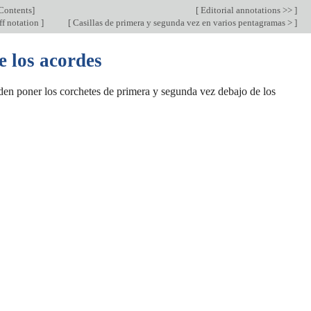
Contents
]
[
Editorial annotations >>
]
ff notation
]
[
Casillas de primera y segunda vez en varios pentagramas >
]
e los acordes
den poner los corchetes de primera y segunda vez debajo de los