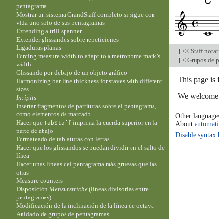
pentagrama
Mostrar un sistema GrandStaff completo si sigue con
vida uno solo de sus pentagramas
Extending a trill spanner
Extender glissandos sobre repeticiones
Ligaduras planas
[
<< Staff nota
Forcing measure width to adapt to a metronome mark’s
[
< Grupos de p
width
Glissando por debajo de un objeto gráfico
This page is
Harmonizing bar line thickness for staves with different
sizes
We welcome y
Incipits
Insertar fragmentos de partituras sobre el pentagrama,
como elementos de marcado
Other language
Hacer que
imprima la cuerda superior en la
About
automati
TabStaff
parte de abajo
Disable syntax 
Formateado de tablaturas con letras
Hacer que los glissandos se puedan dividir en el salto de
línea
Hacer unas líneas del pentagrama más gruesas que las
otras
Measure counters
Disposición
Mensurstriche
(líneas divisorias entre
pentagramas)
Modificación de la inclinación de la línea de octava
Anidado de grupos de pentagramas