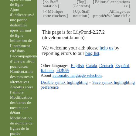
[
<< Staff
[
Top
]
[
Editorial annotations
de ligne
notation
]
[
Contents
]
>>
]
Ajout
[
< Métrique
[
Up: Staff
[
Affinage des
d’indicateurs à
entre crochets
]
notation
]
propriétés d’une clef >
]
une portée
dédoublée
après un saut
This page is for LilyPond-2.27.2
de ligne
(development-branch).
Indication de
l’instrument
We welcome your aid; please
help us
by
cité dans
reporting errors to our
bug list
.
l’accompagnement
d’une partition
Other languages:
English
,
Català
,
Deutsch
,
Español
,
pour chœur
Italiano
,
日本語
.
Numérotation
About
automatic language selection
.
des mesures et
alternatives
Disable syntax highlighting
–
Save syntax highlighting
preference
Ambitus après
l’armure
Modification
des barres de
mesure par
défaut
Modification
du nombre de
lignes de la
portée