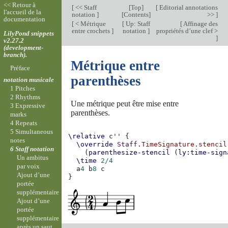
<< Retour à
[
<< Staff
[
Top
]
[
Editorial annotations
l'accueil de la
notation
]
[
Contents
]
>>
]
documentation
[
< Métrique
[
Up: Staff
[
Affinage des
entre crochets
]
notation
]
propriétés d’une clef >
LilyPond snippets
]
v2.27.2
(development-
branch).
Métrique entre
Préface
parenthèses
notation musicale
1 Pitches
2 Rhythms
Une métrique peut être mise entre
3 Expressive
parenthèses.
marks
4 Repeats
5 Simultaneous
\relative
c''
{
notes
\override
Staff
.
TimeSignature
.
stencil
6 Staff notation
(
parenthesize-stencil
(
ly:time-sign
Un ambitus
\time
2/4
par voix
a
4
b
8
c
Ajout d’une
}
portée
supplémentaire
Ajout d’une
portée
supplémentaire
après un saut