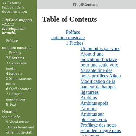
<< Retour à
[
Top
][
Contents
]
l'accueil de la
documentation
Table of Contents
LilyPond snippets
v2.27.2
(development-
Préface
branch).
notation musicale
Préface
1 Pitches
notation musicale
Un ambitus par voix
1 Pitches
Ajout d’une
2 Rhythms
indication d’octave
3 Expressive
pour une seule voix
marks
Variante fine des
4 Repeats
notes profilées Aiken
5 Simultaneous
Modification de la
notes
hauteur de hampes
6 Staff notation
ligaturées
7 Editorial
Ambitus
annotations
Ambitus après
8 Text
l’armure
Notation
Ambitus sur
spécialisée
plusieurs voix
9 Vocal music
Profilage des notes
10 Keyboard and
selon leur degré dans
other multi-staff
la gamme