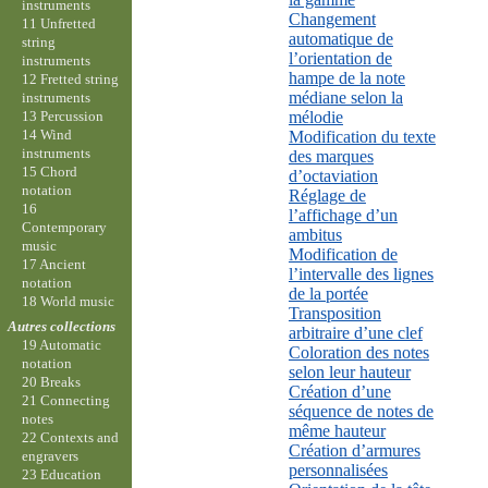
instruments
Changement
11 Unfretted
automatique de
string
l’orientation de
instruments
hampe de la note
12 Fretted string
médiane selon la
instruments
13 Percussion
mélodie
14 Wind
Modification du texte
instruments
des marques
15 Chord
d’octaviation
notation
Réglage de
16
l’affichage d’un
Contemporary
ambitus
music
Modification de
17 Ancient
l’intervalle des lignes
notation
de la portée
18 World music
Transposition
Autres collections
arbitraire d’une clef
19 Automatic
Coloration des notes
notation
selon leur hauteur
20 Breaks
Création d’une
21 Connecting
séquence de notes de
notes
même hauteur
22 Contexts and
Création d’armures
engravers
personnalisées
23 Education