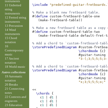
instruments
\include
"predefined-guitar-fretboards.
11 Unfretted
string
% Make a blank new fretboard table.
instruments
#(
define
custom-fretboard-table-one
12 Fretted string
(
make-fretboard-table
))
instruments
13 Percussion
% Make a new fretboard table as a copy 
14 Wind
#(
define
custom-fretboard-table-two
instruments
(
make-fretboard-table
default-fret-t
15 Chord
notation
% Add a chord to `custom-fretboard-tabl
16
\storePredefinedDiagram
#
custom-fretboa
Contemporary
\chordmode
{
c
}
music
#
guitar-tuning
17 Ancient
"3-(;3;5;5;5;3-
notation
% Add a chord to `custom-fretboard-tabl
18 World music
\storePredefinedDiagram
#
custom-fretboa
Autres collections
\chordmode
{
c
}
19 Automatic
#
guitar-tuning
notation
"x;3;5;5;5;o;"
20 Breaks
21 Connecting
<<
notes
\chords
{
22 Contexts and
c
1
|
d
1
|
engravers
c
1
|
d
1
|
c
1
|
d
1
|
23 Education