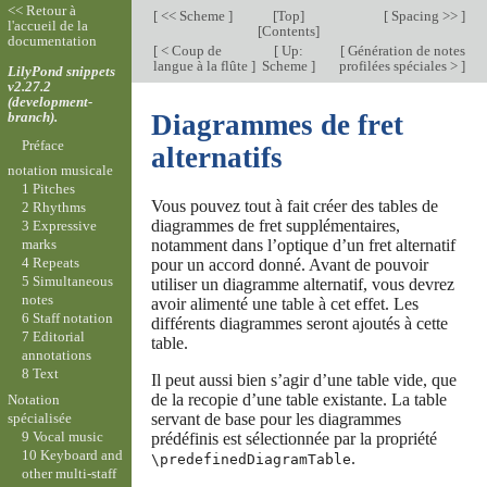
<< Retour à
[
<< Scheme
]
[
Top
]
[
Spacing >>
]
l'accueil de la
[
Contents
]
documentation
[
< Coup de
[
Up:
[
Génération de notes
langue à la flûte
]
Scheme
]
profilées spéciales >
]
LilyPond snippets
v2.27.2
(development-
branch).
Diagrammes de fret
Préface
alternatifs
notation musicale
1 Pitches
Vous pouvez tout à fait créer des tables de
2 Rhythms
diagrammes de fret supplémentaires,
3 Expressive
notamment dans l’optique d’un fret alternatif
marks
4 Repeats
pour un accord donné. Avant de pouvoir
5 Simultaneous
utiliser un diagramme alternatif, vous devrez
notes
avoir alimenté une table à cet effet. Les
6 Staff notation
différents diagrammes seront ajoutés à cette
7 Editorial
table.
annotations
8 Text
Il peut aussi bien s’agir d’une table vide, que
de la recopie d’une table existante. La table
Notation
spécialisée
servant de base pour les diagrammes
9 Vocal music
prédéfinis est sélectionnée par la propriété
10 Keyboard and
.
\predefinedDiagramTable
other multi-staff