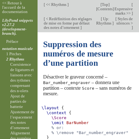
<< Retour à
[
<< Rhythms
]
[
Top
]
[
l'accueil de la
[
Contents
]
Expressive
documentation
marks >>
]
[
< Redéfinition des réglages
[
Up:
[
Styles de
LilyPond snippets
de mise en forme par défaut
Rhythms
]
silences >
v2.27.2
des notes d’ornement
]
]
(development-
branch).
Préface
Suppression des
notation musicale
numéros de mesure
1 Pitches
2 Rhythms
d’une partition
Coexistence
de ligatures et
liaisons avec
Désactiver le graveur concerné –
des rythmes
– donnera une
Bar_number_engraver
comprenant
partition – contexte
– sans numéros de
Score
des n-olets
mesure.
Ajout de
parties de
batterie
\layout
{
Ajustement de
\context
{
l’espacement
\Score
des notes
\omit
BarNumber
d’ornement
% or:
% \remove "Bar_number_engraver"
Alignement
}
des numéros