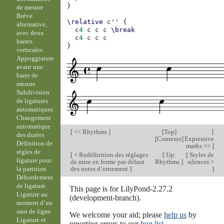
}
de mesure
Brève
\relative
c''
{
alternative,
c
4
c
c
c
\break
avec deux
c
4
c
c
c
barres
}
verticales
Appoggiature
avant une
barre de
mesure
Subdivision
de ligatures
automatiques
Changement
automatique
[
<< Rhythms
]
[
Top
]
[
des durées
[
Contents
]
Expressive
Définition de
marks >>
]
règles de
[
< Redéfinition des réglages
[
Up:
[
Styles de
ligature pour
de mise en forme par défaut
Rhythms
]
silences >
des notes d’ornement
]
]
la partition
Débordement
de ligature
This page is for LilyPond-2.27.2
Ligature au
(development-branch).
moment d’un
saut de ligne
We welcome your aid; please
help us
by
Ligature et
reporting errors to our
bug list
.