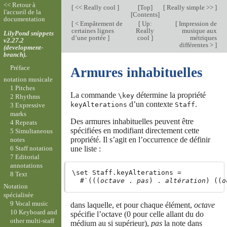
<< Retour à
[
<< Really cool
]
[
Top
]
[
Really simple >>
]
l'accueil de la
[
Contents
]
documentation
[
< Empâtement de
[
Up:
[
Impression de
certaines lignes
Really
musique aux
LilyPond snippets
d’une portée
]
cool
]
métriques
v2.27.2
différentes >
]
(development-
branch).
Préface
Armures inhabituelles
notation musicale
1 Pitches
La commande
détermine la propriété
\key
2 Rhythms
d’un contexte
.
keyAlterations
Staff
3 Expressive
marks
Des armures inhabituelles peuvent être
4 Repeats
spécifiées en modifiant directement cette
5 Simultaneous
propriété. Il s’agit en l’occurrence de définir
notes
une liste :
6 Staff notation
7 Editorial
annotations
\set Staff.keyAlterations =

8 Text
  #`(((
octave
 . 
pas
) . 
altération
) ((
o
Notation
spécialisée
9 Vocal music
dans laquelle, et pour chaque élément,
octave
10 Keyboard and
spécifie l’octave (0 pour celle allant du do
other multi-staff
médium au si supérieur),
pas
la note dans