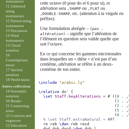
instruments
cette octave (0 pour do et 6 pour si), et
11 Unfretted
altération
sera
ou
ou
,SHARP
,FLAT
string
, etc. (attention à la virgule en
,DOUBLE-SHARP
instruments
préfixe).
12 Fretted string
instruments
Une formulation abrégée –
(
pas
.
13 Percussion
– signifie que l’altération de
altération
)
14 Wind
l’élément en question sera valide quelle que
instruments
soit l’octave.
15 Chord
notation
En ce qui concerne les gammes microtonales
16
dans lesquelles un « dièse » n’est pas d’un
Contemporary
centième,
altération
se réfère à un deux-
music
centième de ton entier.
17 Ancient
notation
18 World music
\include
"arabic.ly"
Autres collections
19 Automatic
\relative
do'
{
notation
\set
Staff
.
keyAlterations
=
#
`
((
0
.
,
(
1
.
,
20 Breaks
(
2
.
,
21 Connecting
(
5
.
,
notes
(
6
.
,
22 Contexts and
% \set Staff.extraNatural = ##f
engravers
re
reb
\dwn
reb
resd
23 Education
dod
dob
dosd
\dwn
dob
|