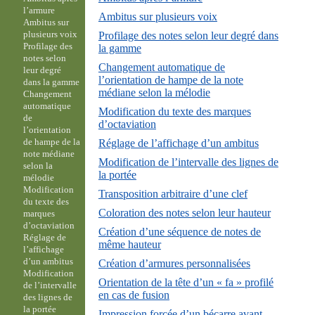
l’armure
Ambitus sur plusieurs voix
Ambitus sur
plusieurs voix
Profilage des notes selon leur degré dans
Profilage des
la gamme
notes selon
Changement automatique de
leur degré
l’orientation de hampe de la note
dans la gamme
médiane selon la mélodie
Changement
automatique
Modification du texte des marques
de
d’octaviation
l’orientation
de hampe de la
Réglage de l’affichage d’un ambitus
note médiane
Modification de l’intervalle des lignes de
selon la
la portée
mélodie
Modification
Transposition arbitraire d’une clef
du texte des
Coloration des notes selon leur hauteur
marques
d’octaviation
Création d’une séquence de notes de
Réglage de
même hauteur
l’affichage
d’un ambitus
Création d’armures personnalisées
Modification
Orientation de la tête d’un « fa » profilé
de l’intervalle
en cas de fusion
des lignes de
la portée
Impression forcée d’un bécarre avant