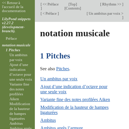
<< Retour à
[
<< Préface
[
Top
]
[
Rhythms >>
]
l'accueil de la
]
[
Contents
]
documentation
[
< Préface
]
[
Un ambitus par voix >
]
LilyPond snippets
v2.27.2
(development-
notation musicale
branch).
Préface
notation musicale
1 Pitches
1 Pitches
Un ambitus
par voix
Ajout d’une
See also
Pitches
.
indication
d’octave pour
Un ambitus par voix
une seule voix
Variante fine
Ajout d’une indication d’octave pour
des notes
une seule voix
profilées
Aiken
Variante fine des notes profilées Aiken
Modification
Modification de la hauteur de hampes
de la hauteur
ligaturées
de hampes
ligaturées
Ambitus
Ambitus
Ambitus après l’armure
Ambitus après