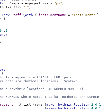
tion
'separate-page-formats
"ps"
)
tput-suffix
"1"
)
\new
Staff
\with
{
instrumentName
=
"Instrument"
}
'
{
6
e
1
ajor
s
ore
{
h clip-region is a (START . END) pair
re both are rhythmic locations.  Syntax:
make-rhythmic-locations BAR-NUMBER NUM DEN)
ns NUM/DEN whole-notes into bar numbered BAR-NUMBER
regions
=
#(
list
(
cons
(
make-rhythmic-location
2
0
1
)
(
make-rhythmic-location
4
0
1
))