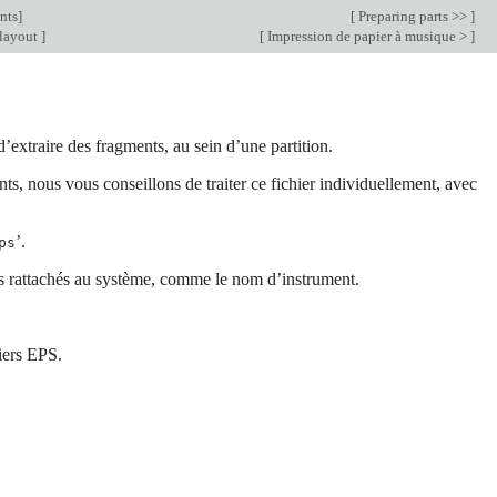
nts
]
[
Preparing parts >>
]
 layout
]
[
Impression de papier à musique >
]
’extraire des fragments, au sein d’une partition.
ts, nous vous conseillons de traiter ce fichier individuellement, avec
’.
ps
ets rattachés au système, comme le nom d’instrument.
iers EPS.