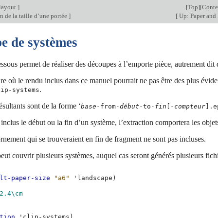
layout
]
[
Top
][
Conte
 de la taille d’une portée
]
[
Up: Paper and
e de systèmes
ssous permet de réaliser des découpes à l’emporte pièce, autrement dit d
e où le rendu inclus dans ce manuel pourrait ne pas être des plus éviden
.
lip-systems
ésultants sont de la forme ‘
base
-from-
début
-to-
fin
[-
compteur
].e
inclus le début ou la fin d’un système, l’extraction comportera les obj
rnement qui se trouveraient en fin de fragment ne sont pas incluses.
ut couvrir plusieurs systèmes, auquel cas seront générés plusieurs fich
lt-paper-size
"a6"
'landscape
)
2.4
\cm
tion
'clip-systems
)