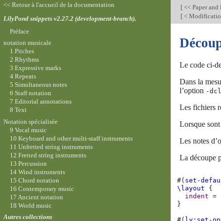
<< Retour à l'accueil de la documentation
[
<< Paper and 
[
< Modification
LilyPond snippets v2.27.2 (development-branch).
Préface
Découp
notation musicale
1 Pitches
2 Rhythms
Le code ci-de
3 Expressive marks
4 Repeats
Dans la mesur
5 Simultaneous notes
l’option
-dc
6 Staff notation
7 Editorial annotations
Les fichiers r
8 Text
Notation spécialisée
Lorsque sont 
9 Vocal music
10 Keyboard and other multi-staff instruments
Les notes d’o
11 Unfretted string instruments
12 Fretted string instruments
La découpe pe
13 Percussion
14 Wind instruments
15 Chord notation
#(
set-defau
\layout
{
16 Contemporary music
indent
=
17 Ancient notation
}
18 World music
Autres collections
#(
ly:set-op