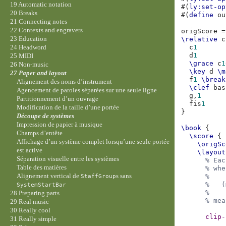
19 Automatic notation
#(
ly:set-op
20 Breaks
#(
define
ou
21 Connecting notes
22 Contexts and engravers
origScore
=
23 Education
\relative
c
c
1
24 Headword
d
1
25 MIDI
\grace
c
1
26 Non-music
\key
d
\m
27 Paper and layout
f
1
\break
Alignement des noms d’instrument
\clef
bas
Agencement de paroles séparées sur une seule ligne
g,
1
Partitionnement d’un ouvrage
fis
1
Modification de la taille d’une portée
}
Découpe de systèmes
Impression de papier à musique
\book
{
Champs d’entête
\score
{
Affichage d’un système complet lorsqu’une seule portée
\origSc
est active
\layout
Séparation visuelle entre les systèmes
% Eac
Table des matières
% whe
Alignement vertical de
s sans
%
StaffGroup
%   (
SystemStartBar
%
28 Preparing parts
% mea
29 Real music
30 Really cool
clip-
31 Really simple