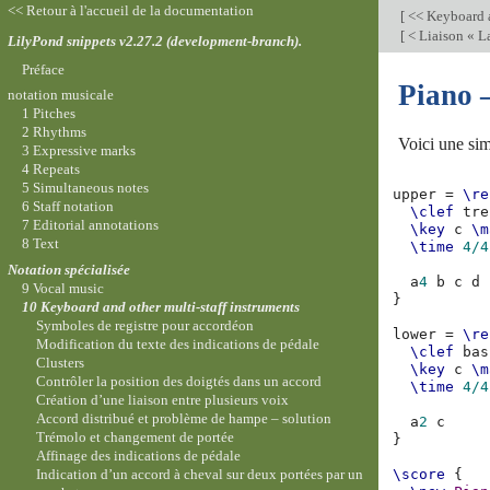
<< Retour à l'accueil de la documentation
[
<< Keyboard a
[
< Liaison « La
LilyPond snippets v2.27.2 (development-branch).
Préface
Piano 
notation musicale
1 Pitches
2 Rhythms
Voici une sim
3 Expressive marks
4 Repeats
5 Simultaneous notes
upper
=
\re
6 Staff notation
\clef
tre
7 Editorial annotations
\key
c
\m
8 Text
\time
4/4
Notation spécialisée
a
4
b
c
d
9 Vocal music
}
10 Keyboard and other multi-staff instruments
Symboles de registre pour accordéon
lower
=
\re
Modification du texte des indications de pédale
\clef
bas
Clusters
\key
c
\m
Contrôler la position des doigtés dans un accord
\time
4/4
Création d’une liaison entre plusieurs voix
Accord distribué et problème de hampe – solution
a
2
c
Trémolo et changement de portée
}
Affinage des indications de pédale
Indication d’un accord à cheval sur deux portées par un
\score
{