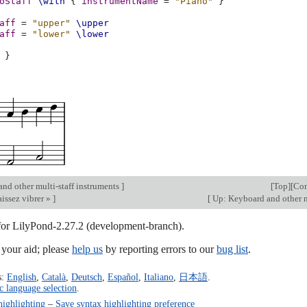
oStaff
\with
{
instrumentName
=
"Piano"
}
aff
=
"upper"
\upper
aff
=
"lower"
\lower
}
nd other multi-staff instruments
]
[
Top
][
Con
issez vibrer »
]
[
Up: Keyboard and other m
 for LilyPond-2.27.2 (development-branch).
our aid; please
help us
by reporting errors to our
bug list
.
s:
English
,
Català
,
Deutsch
,
Español
,
Italiano
,
日本語
.
c language selection
.
highlighting
–
Save syntax highlighting preference