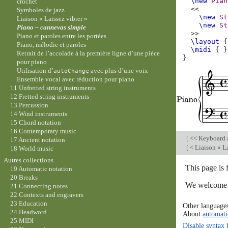
\new
Pian
crochet
<<
Symboles de jazz
\new
St
Liaison « Laissez vibrer »
\new
St
Piano – cannevas simple
>>
Piano et paroles entre les portées
\layout
{
Piano, mélodie et paroles
\midi
{
}
Retrait de l’accolade à la première ligne d’une pièce
}
pour piano
Utilisation d’
avec plus d’une voix
autoChange
Ensemble vocal avec réduction pour piano
11 Unfretted string instruments
12 Fretted string instruments
13 Percussion
14 Wind instruments
15 Chord notation
16 Contemporary music
[
<< Keyboard a
17 Ancient notation
[
< Liaison « La
18 World music
Autres collections
This page is
19 Automatic notation
20 Breaks
We welcome y
21 Connecting notes
22 Contexts and engravers
23 Education
Other language
24 Headword
About
automati
25 MIDI
Disable syntax 