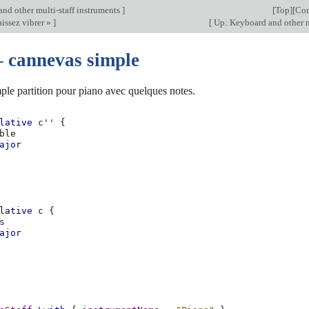
nd other multi-staff instruments
]
[
Top
][
Con
issez vibrer »
]
[
Up: Keyboard and other m
– cannevas simple
ple partition pour piano avec quelques notes.
lative
c''
{
ble
ajor
lative
c
{
s
ajor