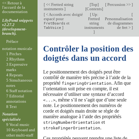
<< Retour à
[
<< Fretted string
[
Top
]
[
Percussion >>
]
l'accueil de la
instruments
]
[
Contents
]
documentation
[
< Accords avec doigté
[
Up:
[
espacé pour
Fretted
Personnalisation
LilyPond snippets
et
string
de diagrammes
FretBoards
v2.27.2
]
instruments
de fret >
]
TabVoice
(development-
]
branch).
Préface
Contrôler la position des
notation musicale
1 Pitches
doigtés dans un accord
2 Rhythms
3 Expressive
marks
Le positionnement des doigtés peut être
4 Repeats
contrôlé de manière très précise à l’aide de la
5 Simultaneous
propriété
. Afin que
fingeringOrientation
notes
l’orientation soit prise en compte, il est
6 Staff notation
nécessaire d’utiliser une syntaxe d’accord
7 Editorial
, même s’il ne s’agit que d’une seule
<...>
annotations
note. Le positionnement des numéros de
8 Text
corde et doigtés main droite se règle de
Notation
manière analogue à l’aide des propriétés
spécialisée
et
stringNumberOrientation
9 Vocal music
.
strokeFingerOrientation
10 Keyboard and
other multi-staff
Ces propriétés peuvent prendre une liste de