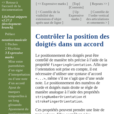
<< Retour à
[
<< Expressive marks
]
[
Top
]
[
Repeats >>
]
l'accueil de la
[
Contents
]
documentation
[
< Contrôle de la
[
Up:
[
Contrôle de
visibilité des
Expressive
l’ordre vertical
LilyPond snippets
extensions d’objet
marks
]
des articulations
v2.27.2
après saut de ligne
]
et ornements >
]
(development-
branch).
Préface
Contrôler la position des
notation musicale
doigtés dans un accord
1 Pitches
2 Rhythms
3 Expressive
Le positionnement des doigtés peut être
marks
contrôlé de manière très précise à l’aide de la
Mise entre
propriété
. Afin que
fingeringOrientation
parenthèses
l’orientation soit prise en compte, il est
d’un signe
nécessaire d’utiliser une syntaxe d’accord
d’interprétation
, même s’il ne s’agit que d’une seule
<...>
ou d’une note
note. Le positionnement des numéros de
d’un accord
corde et doigtés main droite se règle de
Ajout de
manière analogue à l’aide des propriétés
marques
temporelles à
et
stringNumberOrientation
un long
.
strokeFingerOrientation
glissando
Ajustement du
Ces propriétés peuvent prendre une liste de
positionnement