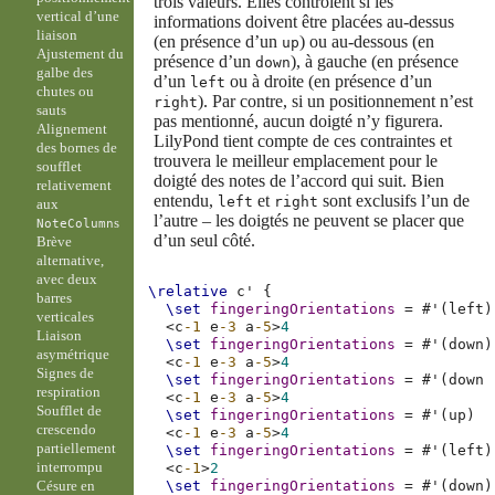
trois valeurs. Elles contrôlent si les
vertical d’une
informations doivent être placées au-dessus
liaison
(en présence d’un
) ou au-dessous (en
up
Ajustement du
présence d’un
), à gauche (en présence
down
galbe des
d’un
ou à droite (en présence d’un
left
chutes ou
). Par contre, si un positionnement n’est
right
sauts
pas mentionné, aucun doigté n’y figurera.
Alignement
LilyPond tient compte de ces contraintes et
des bornes de
trouvera le meilleur emplacement pour le
soufflet
doigté des notes de l’accord qui suit. Bien
relativement
entendu,
et
sont exclusifs l’un de
left
right
aux
l’autre – les doigtés ne peuvent se placer que
s
NoteColumn
d’un seul côté.
Brève
alternative,
avec deux
\relative
c'
{
barres
\set
fingeringOrientations
=
#
'
(
left
)
verticales
<
c
-1
e
-3
a
-5
>
4
Liaison
\set
fingeringOrientations
=
#
'
(
down
)
asymétrique
<
c
-1
e
-3
a
-5
>
4
Signes de
\set
fingeringOrientations
=
#
'
(
down
respiration
<
c
-1
e
-3
a
-5
>
4
Soufflet de
\set
fingeringOrientations
=
#
'
(
up
)
crescendo
<
c
-1
e
-3
a
-5
>
4
partiellement
\set
fingeringOrientations
=
#
'
(
left
)
interrompu
<
c
-1
>
2
Césure en
\set
fingeringOrientations
=
#
'
(
down
)