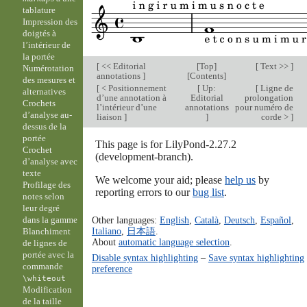
tablature
Impression des
doigtés à
l’intérieur de
la portée
[
<< Editorial
[
Top
]
[
Text >>
]
Numérotation
annotations
]
[
Contents
]
des mesures et
[
< Positionnement
[
Up:
[
Ligne de
alternatives
d’une annotation à
Editorial
prolongation
Crochets
l’intérieur d’une
annotations
pour numéro de
d’analyse au-
liaison
]
]
corde >
]
dessus de la
portée
This page is for LilyPond-2.27.2
Crochet
(development-branch).
d’analyse avec
texte
We welcome your aid; please
help us
by
Profilage des
reporting errors to our
bug list
.
notes selon
leur degré
Other languages:
English
,
Català
,
Deutsch
,
Español
,
dans la gamme
Italiano
,
日本語
.
Blanchiment
About
automatic language selection
.
de lignes de
portée avec la
Disable syntax highlighting
–
Save syntax highlighting
commande
preference
\whiteout
Modification
de la taille