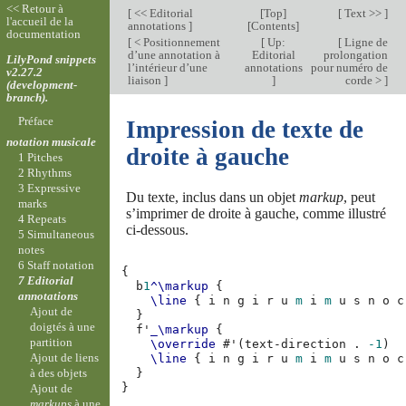
<< Retour à
[
<< Editorial
[
Top
]
[
Text >>
]
l'accueil de la
annotations
]
[
Contents
]
documentation
[
< Positionnement
[
Up:
[
Ligne de
d’une annotation à
Editorial
prolongation
LilyPond snippets
l’intérieur d’une
annotations
pour numéro de
v2.27.2
liaison
]
]
corde >
]
(development-
branch).
Préface
Impression de texte de
notation musicale
droite à gauche
1 Pitches
2 Rhythms
3 Expressive
Du texte, inclus dans un objet
markup
, peut
marks
s’imprimer de droite à gauche, comme illustré
4 Repeats
ci-dessous.
5 Simultaneous
notes
6 Staff notation
{
7 Editorial
b
1
^\markup
{
annotations
\line
{
i
n
g
i
r
u
m
i
m
u
s
n
o
c
Ajout de
}
doigtés à une
f'
_\markup
{
partition
\override
#
'
(
text-direction
.
-1
)
Ajout de liens
\line
{
i
n
g
i
r
u
m
i
m
u
s
n
o
c
à des objets
}
}
Ajout de
markups
à une