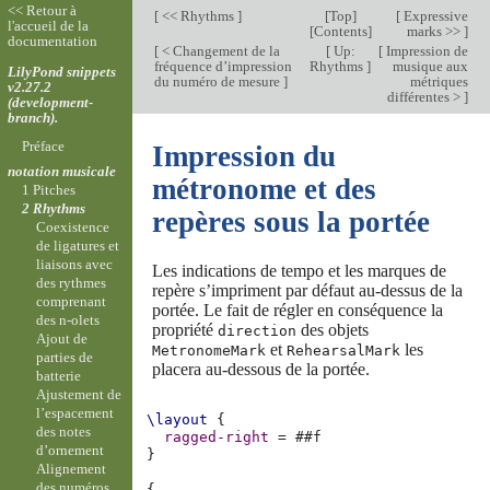
<< Retour à
[
<< Rhythms
]
[
Top
]
[
Expressive
l'accueil de la
[
Contents
]
marks >>
]
documentation
[
< Changement de la
[
Up:
[
Impression de
fréquence d’impression
Rhythms
]
musique aux
LilyPond snippets
du numéro de mesure
]
métriques
v2.27.2
différentes >
]
(development-
branch).
Préface
Impression du
notation musicale
métronome et des
1 Pitches
2 Rhythms
repères sous la portée
Coexistence
de ligatures et
liaisons avec
Les indications de tempo et les marques de
des rythmes
repère s’impriment par défaut au-dessus de la
comprenant
portée. Le fait de régler en conséquence la
des n-olets
propriété
des objets
direction
Ajout de
et
les
MetronomeMark
RehearsalMark
parties de
placera au-dessous de la portée.
batterie
Ajustement de
l’espacement
\layout
{
des notes
ragged-right
=
#
#f
d’ornement
}
Alignement
des numéros
{