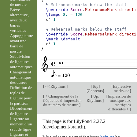
de mesure
% Metronome marks below the staff
Brève
\override
Score
.
MetronomeMark
.
directi
\tempo
8.
=
120
alternative,
c''
1
avec deux
barres
% Rehearsal marks below the staff
verticales
\override
Score
.
RehearsalMark
.
directi
Appoggiature
\mark
\default
avant une
c''
1
barre de
}
mesure
Subdivision
de ligatures
automatiques
Changement
automatique
des durées
[
<< Rhythms
]
[
Top
]
[
Expressive
Définition de
[
Contents
]
marks >>
]
règles de
[
< Changement de la
[
Up:
[
Impression de
ligature pour
fréquence d’impression
Rhythms
]
musique aux
la partition
du numéro de mesure
]
métriques
Débordement
différentes >
]
de ligature
Ligature au
This page is for LilyPond-2.27.2
moment d’un
(development-branch).
saut de ligne
Ligature et