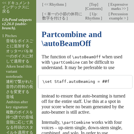
<< ドキュメント
[
<< Rhythms
]
[
Top
]
[
Expressive
インデックスに
[
Contents
]
marks >>
]
戻る
[
< 単一の小節の休符に
[
Up:
[
Percussion
数字を付ける
]
Rhythms
]
example >
]
LilyPond snippets
v2.26.0 (stable-
branch).
Partcombine and
1 Pitches
音域をボイスご
\autoBeamOff
とに追加する
オッターバを単
一のボイスに対
The function of
when used
\autoBeamOff
して適用する
with
can be difficult to
\partCombine
Aiken head thin
understand. It may be preferable to use
variant
noteheads
連桁で繋がれた
音符の符幹の長
さを変更する
instead to ensure that auto-beaming is turned
音域
off for the entire staff. Use this at a spot in
Ambitus after
your score where no beam generated by the
key signature
auto-beamer is still active.
複数のボイスを
持つ譜での音域
Internally,
works with four
音階に応じて異
\partCombine
なる符頭のスタ
voices – up-stem single, down-stem single,
イルを適用する
combined, and solo. In order to use