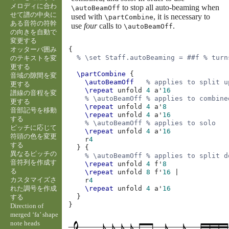
メロディに合わ
to stop all auto-beaming when
\autoBeamOff
せて譜の中央に
used with
, it is necessary to
\partCombine
ある音符の符幹
use
four
calls to
.
\autoBeamOff
の向きを自動で
変更する
オッターバ囲み
{
% \set Staff.autoBeaming = ##f % turn
のテキストを変
更する
\partCombine
{
音域の隙間を変
\autoBeamOff
% applies to split u
更する
\repeat
unfold
4
a'
16
譜線の音程を変
% \autoBeamOff % applies to combine
更する
\repeat
unfold
4
a'
8
音部記号を移動
\repeat
unfold
4
a'
16
する
% \autoBeamOff % applies to solo
ピッチに応じて
\repeat
unfold
4
a'
16
符頭の色を変更
r
4
する
}
{
異なるピッチの
% \autoBeamOff % applies to split d
音符列を作成す
\repeat
unfold
4
f'
8
る
\repeat
unfold
8
f'
16
|
カスタマイズさ
r
4
れた調号を作成
\repeat
unfold
4
a'
16
}
する
}
Direction of
merged ‘fa’ shape
note heads