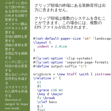
メロディに合わ
クリップ領域の終端にある装飾音符は出
せて譜の中央に
力に含まれません。
ある音符の符幹
の向きを自動で
クリップ領域は複数のシステムを含むこ
変更する
とができます。この場合には、複数の
オッターバ囲み
EPS ファイルが出力されます。
のテキストを変
更する
音域の隙間を変
#(
set-default-paper-size
"a6"
'landscap
更する
\layout
{
譜線の音程を変
indent
=
2.4
\cm
更する
}
音部記号を移動
する
#(
ly:set-option
'clip-systems
)
ピッチに応じて
#(
ly:set-option
'separate-page-formats
符頭の色を変更
#(
define
output-suffix
"1"
)
する
origScore
=
\new
Staff
\with
{
instrume
異なるピッチの
\relative
c'
{
音符列を作成す
c
1
る
d
1
カスタマイズさ
\grace
c
16
e
1
れた調号を作成
\key
d
\major
する
f
1
\break
Direction of
\clef
bass
merged ‘fa’ shape
g,
1
note heads
fis
1