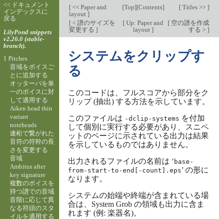
<< ドキュメント
[
<< Paper and
[
Top
][
Contents
]
[
Titles >>
]
インデックスに
layout
]
戻る
[
< 譜のサイズを
[
Up: Paper and
[
空の譜を作成
変更する
]
layout
]
する >
]
LilyPond snippets
v2.26.0 (stable-
branch).
システムをクリップす
1 Pitches
音域をボイスご
る
とに追加する
オッターバを単
一のボイスに対
このコードは、フルスコアから部分をク
して適用する
リップ (抽出) する方法を示しています。
Aiken head thin
variant
このファイルは
を付加
-dclip-systems
noteheads
して個別に実行する必要があり、スニペ
連桁で繋がれた
ットのページに示されている出力は結果
音符の符幹の長
を示しているものではありません。
さを変更する
音域
出力されるファイルの名前は ‘
base-
Ambitus after
’ の形に
from-start-to-end[-count].eps
key signature
なります。
複数のボイスを
持つ譜での音域
システムの始端や終端が含まれている場
音階に応じて異
合は、System Grob の領域も出力に含ま
なる符頭のスタ
れます (例: 楽器名)。
イルを適用する