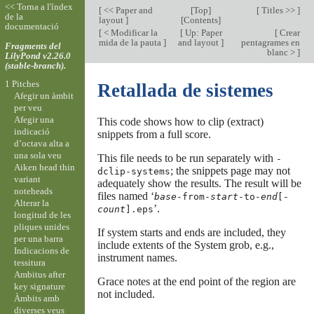
<< Torna a l'índex
[
<< Paper and
[
Top
]
[
Titles >>
]
de la
layout
]
[
Contents
]
documentació
[
< Modificar la
[
Up: Paper
[
Crear
mida de la pauta
]
and layout
]
pentagrames en
Fragments del
blanc >
]
LilyPond v2.26.0
(stable-branch).
1 Pitches
Retallada de sistemes
Afegir un àmbit
per veu
Afegir una
This code shows how to clip (extract)
indicació
snippets from a full score.
d’octava alta a
una sola veu
This file needs to be run separately with
-
Aiken head thin
; the snippets page may not
dclip-systems
variant
adequately show the results. The result will be
noteheads
files named ‘
base
-from-
start
-to-
end
[-
Alterar la
’.
count
].eps
longitud de les
pliques unides
If system starts and ends are included, they
per una barra
include extents of the System grob, e.g.,
Indicacions de
instrument names.
tessitura
Ambitus after
Grace notes at the end point of the region are
key signature
not included.
Àmbits amb
diverses veus