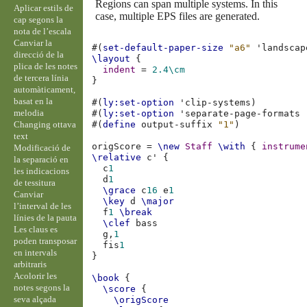
Regions can span multiple systems. In this
Aplicar estils de
case, multiple EPS files are generated.
cap segons la
nota de l’escala
Canviar la
#(
set-default-paper-size
"a6"
'landscap
direcció de la
\layout
{
plica de les notes
indent
=
2.4
\cm
de tercera línia
}
automàticament,
basat en la
#(
ly:set-option
'clip-systems
)
melodia
#(
ly:set-option
'separate-page-formats
Changing ottava
#(
define
output-suffix
"1"
)
text
origScore
=
\new
Staff
\with
{
instrume
Modificació de
\relative
c'
{
la separació en
c
1
les indicacions
d
1
de tessitura
\grace
c
16
e
1
Canviar
\key
d
\major
l’interval de les
f
1
\break
línies de la pauta
\clef
bass
Les claus es
g,
1
poden transposar
fis
1
en intervals
}
arbitraris
Acolorir les
\book
{
notes segons la
\score
{
seva alçada
\origScore