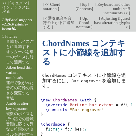
<< ドキュメント
[
<< Chord
[
Top
]
[
Keyboard and other
インデックスに
notation
]
[
Contents
]
multi-staff
戻る
instruments >>
]
[
< 通奏低音を音
[
Up:
[
Adjusting figured
LilyPond snippets
符の上か下に追加
Chord
bass alteration glyphs
v2.26.0 (stable-
する
]
notation
]
>
]
branch).
1 Pitches
ChordNames コンテキ
音域をボイスご
とに追加する
ストに小節線を追加す
オッターバを単
一のボイスに対
る
して適用する
Aiken head thin
variant
コンテキストに小節線を追
ChordNames
noteheads
加するには、
を追加しま
Bar_engraver
連桁で繋がれた
す。
音符の符幹の長
さを変更する
音域
\new
ChordNames
\with
{
Ambitus after
\override
BarLine
.
bar-extent
=
#
'
(
-1
key signature
\consists
"Bar_engraver"
複数のボイスを
}
持つ譜での音域
音階に応じて異
\chordmode
{
なる符頭のスタ
f
1
:
maj
7
f
:
7
bes
:
7
}
イルを適用する