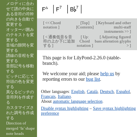
メロディに合わ
せて譜の中央に
ある音符の符幹
の向きを自動で
[
<< Chord
[
Top
]
[
Keyboard and other
変更する
notation
]
[
Contents
]
multi-staff
オッターバ囲み
instruments >>
]
のテキストを変
[
< 通奏低音を音
[
Up:
[
Adjusting figured
更する
符の上か下に追加
Chord
bass alteration glyphs
音域の隙間を変
する
]
notation
]
>
]
更する
譜線の音程を変
This page is for LilyPond-2.26.0 (stable-
更する
branch).
音部記号を移動
する
We welcome your aid; please
help us
by
ピッチに応じて
reporting errors to our
bug list
.
符頭の色を変更
する
Other languages:
English
,
Català
,
Deutsch
,
Español
,
異なるピッチの
Français
,
Italiano
.
音符列を作成す
About
automatic language selection
.
る
カスタマイズさ
Disable syntax highlighting
–
Save syntax highlighting
れた調号を作成
preference
する
Direction of
merged ‘fa’ shape
note heads