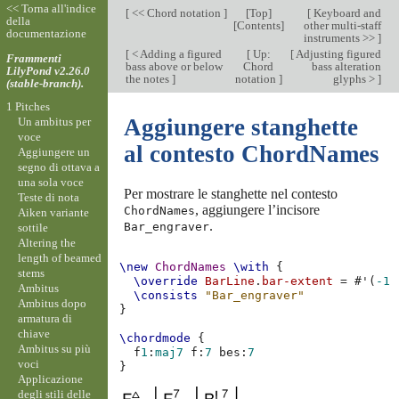
<< Torna all'indice
[
<< Chord notation
]
[
Top
]
[
Keyboard and
della
[
Contents
]
other multi-staff
documentazione
instruments >>
]
[
< Adding a figured
[
Up:
[
Adjusting figured
Frammenti
bass above or below
Chord
bass alteration
LilyPond v2.26.0
the notes
]
notation
]
glyphs >
]
(stable-branch).
1 Pitches
Aggiungere stanghette
Un ambitus per
voce
al contesto ChordNames
Aggiungere un
segno di ottava a
una sola voce
Per mostrare le stanghette nel contesto
Teste di nota
, aggiungere l’incisore
ChordNames
Aiken variante
.
Bar_engraver
sottile
Altering the
length of beamed
\new
ChordNames
\with
{
stems
\override
BarLine
.
bar-extent
=
#
'
(
-1
Ambitus
\consists
"Bar_engraver"
Ambitus dopo
}
armatura di
chiave
\chordmode
{
Ambitus su più
f
1
:
maj
7
f
:
7
bes
:
7
voci
}
Applicazione
degli stili delle