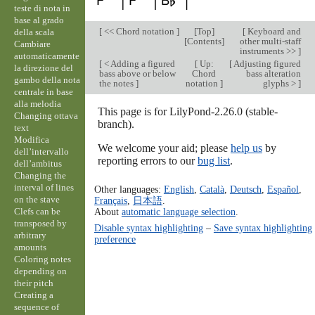
teste di nota in
base al grado
[
<< Chord notation
]
[
Top
]
[
Keyboard and
della scala
[
Contents
]
other multi-staff
Cambiare
instruments >>
]
automaticamente
[
< Adding a figured
[
Up:
[
Adjusting figured
la direzione del
bass above or below
Chord
bass alteration
gambo della nota
the notes
]
notation
]
glyphs >
]
centrale in base
alla melodia
This page is for LilyPond-2.26.0 (stable-
Changing ottava
branch).
text
Modifica
We welcome your aid; please
help us
by
dell’intervallo
reporting errors to our
bug list
.
dell’ambitus
Changing the
interval of lines
Other languages:
English
,
Català
,
Deutsch
,
Español
,
on the stave
Français
,
日本語
.
Clefs can be
About
automatic language selection
.
transposed by
Disable syntax highlighting
–
Save syntax highlighting
arbitrary
preference
amounts
Coloring notes
depending on
their pitch
Creating a
sequence of