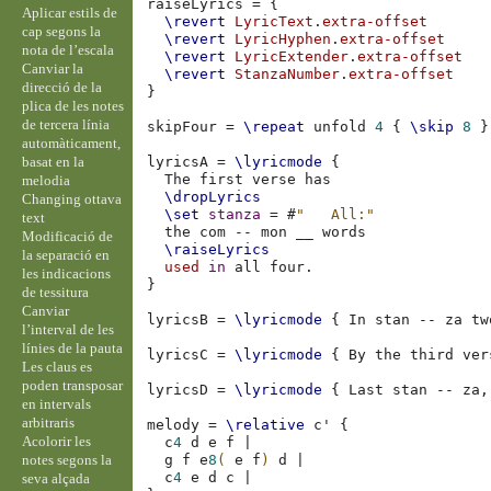
raiseLyrics
=
{
Aplicar estils de
\revert
LyricText
.
extra-offset
cap segons la
\revert
LyricHyphen
.
extra-offset
nota de l’escala
\revert
LyricExtender
.
extra-offset
Canviar la
\revert
StanzaNumber
.
extra-offset
direcció de la
}
plica de les notes
de tercera línia
skipFour
=
\repeat
unfold
4
{
\skip
8
}
automàticament,
basat en la
lyricsA
=
\lyricmode
{
The
first
verse
melodia
\dropLyrics
Changing ottava
\set
stanza
=
#
"   All:"
text
the
com
--
mon
__
Modificació de
\raiseLyrics
la separació en
used
in
all
four
.
les indicacions
}
de tessitura
Canviar
lyricsB
=
\lyricmode
{
In
stan
--
za
tw
l’interval de les
línies de la pauta
lyricsC
=
\lyricmode
{
By
the
third
ver
Les claus es
poden transposar
lyricsD
=
\lyricmode
{
Last
stan
--
za
,
en intervals
arbitraris
melody
=
\relative
c'
{
Acolorir les
c
4
d
e
f
|
notes segons la
g
f
e
8
(
e
f
)
d
|
c
4
e
d
c
|
seva alçada