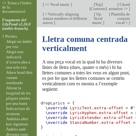
<< Torna a l'índex
[
<< Vocal music
]
[
Top
]
[
Chord
de la
[
Contents
]
notation >>
]
documentació
[
< Vertically aligning
[
Up:
[
Plantilla de
stanza numbers of different
Vocal
conjunt
Fragments del
staves
]
music
]
vocal >
]
LilyPond v2.26.0
(stable-branch).
1 Pitches
Lletra comuna centrada
Afegir un àmbit
verticalment
per veu
Afegir una
indicació
A una peça vocal en la qual hi ha diverses
d’octava alta a
línies de lletra (dues, quatre o més) i hi ha
una sola veu
Aiken head thin
lletres comunes a totes les veus en algun punt,
variant
es pot fer que les lletres comunes se centrin
noteheads
verticalment com es mostra a l’exemple
Alterar la
següent:
longitud de les
pliques unides
dropLyrics
=
{
per una barra
\override
LyricText
.
extra-offset
=
#
'
Indicacions de
\override
LyricHyphen
.
extra-offset
=
tessitura
\override
LyricExtender
.
extra-offset
Ambitus after
\override
StanzaNumber
.
extra-offset
=
key signature
}
Àmbits amb
diverses veus