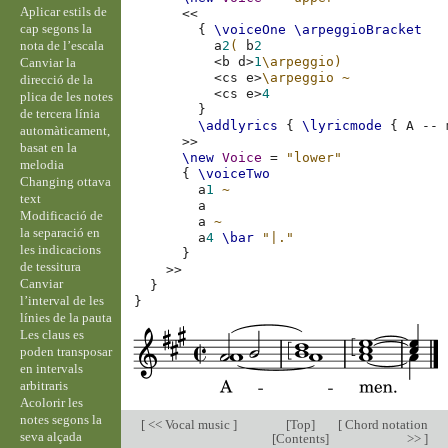
Aplicar estils de
<<
cap segons la
{
\voiceOne
\arpeggioBracket
nota de l’escala
a
2
(
b
2
<
b
d
>
1
\arpeggio)
Canviar la
<
cs
e
>
\arpeggio
~
direcció de la
<
cs
e
>
4
plica de les notes
}
de tercera línia
\addlyrics
{
\lyricmode
{
A
--
automàticament,
>>
basat en la
\new
Voice
=
"lower"
melodia
{
\voiceTwo
Changing ottava
a
1
~
text
a
Modificació de
a
~
la separació en
a
4
\bar
"|."
les indicacions
}
de tessitura
>>
Canviar
}
l’interval de les
}
línies de la pauta
Les claus es
poden transposar
en intervals
arbitraris
Acolorir les
notes segons la
[
<< Vocal music
]
[
Top
]
[
Chord notation
seva alçada
[
Contents
]
>>
]