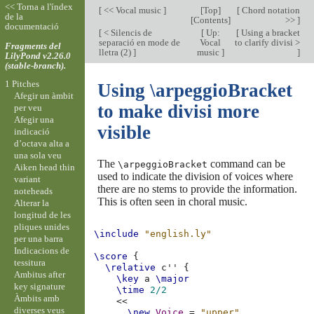
<< Torna a l'índex
[
<< Vocal music
]
[
Top
]
[
Chord notation
de la
[
Contents
]
>>
]
documentació
[
< Silencis de
[
Up:
[
Using a bracket
separació en mode de
Vocal
to clarify divisi >
Fragments del
lletra (2)
]
music
]
]
LilyPond v2.26.0
(stable-branch).
1 Pitches
Using \arpeggioBracket
Afegir un àmbit
to make divisi more
per veu
Afegir una
visible
indicació
d’octava alta a
una sola veu
The
command can be
\arpeggioBracket
Aiken head thin
used to indicate the division of voices where
variant
there are no stems to provide the information.
noteheads
This is often seen in choral music.
Alterar la
longitud de les
pliques unides
\include
"english.ly"
per una barra
Indicacions de
\score
{
tessitura
\relative
c''
{
Ambitus after
\key
a
\major
key signature
\time
2/2
Àmbits amb
<<
diverses veus
\new
Voice
=
"upper"