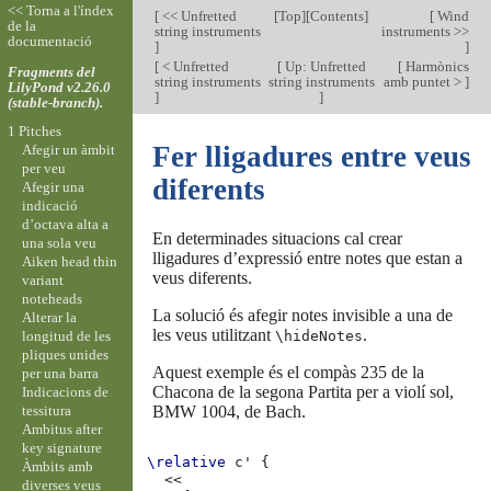
<< Torna a l'índex
[
<< Unfretted
[
Top
][
Contents
]
[
Wind
de la
string instruments
instruments >>
documentació
]
]
[
< Unfretted
[
Up: Unfretted
[
Harmònics
Fragments del
string instruments
string instruments
amb puntet >
]
LilyPond v2.26.0
]
]
(stable-branch).
1 Pitches
Fer lligadures entre veus
Afegir un àmbit
per veu
diferents
Afegir una
indicació
d’octava alta a
En determinades situacions cal crear
una sola veu
lligadures d’expressió entre notes que estan a
Aiken head thin
veus diferents.
variant
noteheads
La solució és afegir notes invisible a una de
Alterar la
les veus utilitzant
.
longitud de les
\hideNotes
pliques unides
Aquest exemple és el compàs 235 de la
per una barra
Chacona de la segona Partita per a violí sol,
Indicacions de
tessitura
BMW 1004, de Bach.
Ambitus after
key signature
\relative
c'
{
Àmbits amb
<<
diverses veus