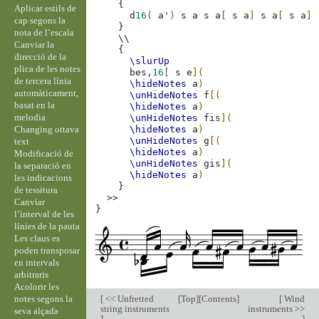
{
Aplicar estils de
d
16
(
a'
)
s
a
s
a
[
s
a
]
s
a
[
s
a
]
cap segons la
}
nota de l’escala
\\
Canviar la
{
direcció de la
\slurUp
plica de les notes
bes,
16
[
s
e
](
de tercera línia
\hideNotes
a
)
automàticament,
\unHideNotes
f
[(
basat en la
\hideNotes
a
)
melodia
\unHideNotes
fis
](
Changing ottava
\hideNotes
a
)
\unHideNotes
g
[(
text
\hideNotes
a
)
Modificació de
\unHideNotes
gis
](
la separació en
\hideNotes
a
)
les indicacions
}
de tessitura
>>
Canviar
}
l’interval de les
línies de la pauta
Les claus es
poden transposar
en intervals
arbitraris
Acolorir les
notes segons la
[
<< Unfretted
[
Top
][
Contents
]
[
Wind
string instruments
instruments >>
seva alçada
]
]