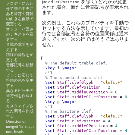
(
を除く) どれかが変更
middleCPosition
メロディに合わ
された場合、新たに音部記号が表示され
せて譜の中央に
ます。
ある音符の符幹
の向きを自動で
次の例は、これらのプロパティを手動で
変更する
セットする方法を示しています。最初の
オッターバ囲み
行では音部記号と音符の位置関係は通常
のテキストを変
通りですが、次の行ではそうではありま
更する
せん。
音域の隙間を変
更する
譜線の音程を変
{
更する
% The default treble clef.
音部記号を移動
\key
f
\major
する
c'
1
ピッチに応じて
% The standard bass clef
符頭の色を変更
\set
Staff
.
clefGlyph
=
"clefs.F"
する
\set
Staff
.
clefPosition
=
2
異なるピッチの
\set
Staff
.
middleCPosition
=
6
音符列を作成す
\set
Staff
.
middleCClefPosition
=
6
る
\key
g
\major
カスタマイズさ
c'
1
れた調号を作成
% The baritone clef.
する
\set
Staff
.
clefGlyph
=
"clefs.C"
\set
Staff
.
clefPosition
=
4
Direction of
\set
Staff
.
middleCPosition
=
4
merged ‘fa’ shape
\set
Staff
.
middleCClefPosition
=
4
note heads