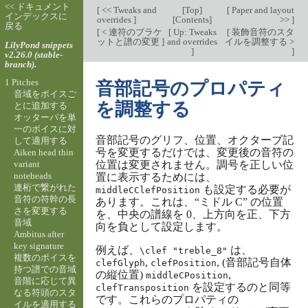
<< ドキュメント
[
<< Tweaks and
[
Top
]
[
Paper and layout
インデックスに
overrides
]
[
Contents
]
>>
]
戻る
[
< 連符のブラケ
[
Up: Tweaks
[
装飾音符のスタ
ットと譜の変更
]
and overrides
イルを調整する >
LilyPond snippets
]
]
v2.26.0 (stable-
branch).
1 Pitches
音部記号のプロパティ
音域をボイスご
を調整する
とに追加する
オッターバを単
一のボイスに対
音部記号のグリフ、位置、オクターブ記
して適用する
号を変更するだけでは、変更後の音符の
Aiken head thin
variant
位置は変更されません。調号を正しい位
noteheads
置に表示するためには、
連桁で繋がれた
も設定する必要が
middleCClefPosition
音符の符幹の長
あります。これは、“ミドル C” の位置
さを変更する
を、中央の譜線を 0、上方向を正、下方
音域
向を負として設定します。
Ambitus after
key signature
例えば、
は、
\clef "treble_8"
複数のボイスを
,
, (音部記号自体
clefGlyph
clefPosition
持つ譜での音域
の縦位置)
,
middleCPosition
音階に応じて異
を設定するのと同等
clefTransposition
なる符頭のスタ
です。これらのプロパティの
イルを適用する