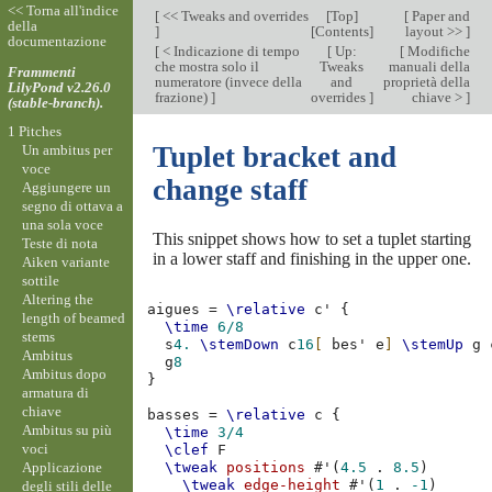
<< Torna all'indice
[
<< Tweaks and overrides
[
Top
]
[
Paper and
della
]
[
Contents
]
layout >>
]
documentazione
[
< Indicazione di tempo
[
Up:
[
Modifiche
che mostra solo il
Tweaks
manuali della
Frammenti
numeratore (invece della
and
proprietà della
LilyPond v2.26.0
frazione)
]
overrides
]
chiave >
]
(stable-branch).
1 Pitches
Tuplet bracket and
Un ambitus per
voce
change staff
Aggiungere un
segno di ottava a
una sola voce
This snippet shows how to set a tuplet starting
Teste di nota
in a lower staff and finishing in the upper one.
Aiken variante
sottile
Altering the
aigues
=
\relative
c'
{
length of beamed
\time
6/8
stems
s
4.
\stemDown
c
16
[
bes'
e
]
\stemUp
g
Ambitus
g
8
Ambitus dopo
}
armatura di
chiave
basses
=
\relative
c
{
Ambitus su più
\time
3/4
voci
\clef
F
Applicazione
\tweak
positions
#
'
(
4.5
.
8.5
)
\tweak
edge-height
#
'
(
1
.
-1
)
degli stili delle