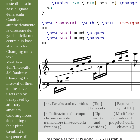
\tuplet
7/6
{
c
16
[
bes'
e
]
\change
teste di nota in
s
8
base al grado
}
della scala
Cambiare
\new
PianoStaff
\with
{
\omit
TimeSigna
automaticamente
<<
la direzione del
\new
Staff
=
md
\aigues
gambo della nota
\new
Staff
=
mg
\basses
centrale in base
>>
alla melodia
Changing ottava
text
Modifica
dell’intervallo
dell’ambitus
Changing the
interval of lines
on the stave
Clefs can be
transposed by
[
<< Tweaks and overrides
[
Top
]
[
Paper and
arbitrary
]
[
Contents
]
layout >>
]
amounts
[
< Indicazione di tempo
[
Up:
[
Modifiche
Coloring notes
che mostra solo il
Tweaks
manuali della
depending on
numeratore (invece della
and
proprietà della
their pitch
frazione)
]
overrides
]
chiave >
]
Creating a
sequence of
This page is for LilyPond-2.26.0 (stable-