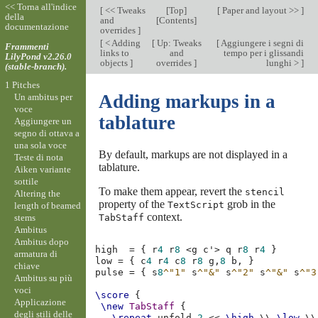
<< Torna all'indice
[
<< Tweaks
[
Top
]
[
Paper and layout >>
]
della
and
[
Contents
]
documentazione
overrides
]
[
< Adding
[
Up: Tweaks
[
Aggiungere i segni di
Frammenti
links to
and
tempo per i glissandi
LilyPond v2.26.0
objects
]
overrides
]
lunghi >
]
(stable-branch).
1 Pitches
Adding markups in a
Un ambitus per
voce
tablature
Aggiungere un
segno di ottava a
una sola voce
By default, markups are not displayed in a
Teste di nota
tablature.
Aiken variante
sottile
To make them appear, revert the
stencil
Altering the
property of the
grob in the
TextScript
length of beamed
context.
stems
TabStaff
Ambitus
Ambitus dopo
high
=
{
r
4
r
8
<
g
c'
>
q
r
8
r
4
}
armatura di
low
=
{
c
4
r
4
c
8
r
8
g,
8
b,
}
chiave
pulse
=
{
s
8
^"1"
s
^"&"
s
^"2"
s
^"&"
s
^"3
Ambitus su più
voci
\score
{
Applicazione
\new
TabStaff
{
degli stili delle
\repeat
unfold
2
<<
\high
\\
\low
\\