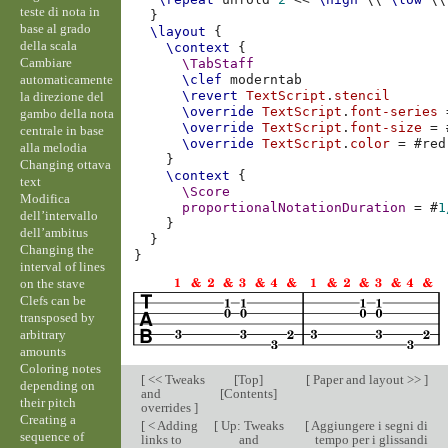
teste di nota in
}
base al grado
\layout
{
della scala
\context
{
Cambiare
\TabStaff
automaticamente
\clef
moderntab
\revert
TextScript
.
stencil
la direzione del
\override
TextScript
.
font-series
gambo della nota
\override
TextScript
.
font-size
=
centrale in base
\override
TextScript
.
color
=
#
red
alla melodia
}
Changing ottava
\context
{
text
\Score
Modifica
proportionalNotationDuration
=
#
1
dell’intervallo
}
dell’ambitus
}
Changing the
}
interval of lines
on the stave
Clefs can be
transposed by
arbitrary
amounts
Coloring notes
[
<< Tweaks
[
Top
]
[
Paper and layout >>
]
depending on
and
[
Contents
]
their pitch
overrides
]
Creating a
[
< Adding
[
Up: Tweaks
[
Aggiungere i segni di
sequence of
links to
and
tempo per i glissandi