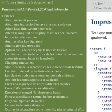
<< Torna a l'índex de la documentació
[
<< Text
]
[
< Plantilla de
Fragments del LilyPond v2.26.0 (stable-branch).
1 Pitches
Impres
Afegir un àmbit per veu
Afegir una indicació d’octava alta a una sola veu
Aiken head thin variant noteheads
Tot i que nor
Alterar la longitud de les pliques unides per una barra
Indicacions de tessitura
qualsevol.
Ambitus after key signature
Àmbits amb diverses veus
\score
{
Aplicar estils de cap segons la nota de l’escala
<<
Canviar la direcció de la plica de les notes de tercera línia
\new
St
automàticament, basat en la melodia
\new
St
Changing ottava text
>>
Modificació de la separació en les indicacions de tessitura
\layout
{
Canviar l’interval de les línies de la pauta
\contex
Les claus es poden transposar en intervals arbitraris
\Scor
Acolorir les notes segons la seva alçada
\remo
Crear una seqüència de notes a diferents alçades
\remo
Creació d’armadures personalitzades
\remo
Direction of merged ‘fa’ shape note heads
}
Force a cancellation natural before accidentals
\contex
Forçar la impressió de la clau
\Staf
\cons
Generació de notes aleatòries
\cons
Ocultar les alteracions sobre notes lligades al principi d’un