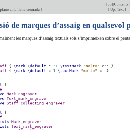
[
Top
][
Contents
]
 piano amb lletra centrada
]
[
Up: Text
]
sió de marques d’assaig en qualsevol
malment les marques d’assaig textuals sols s’imprimeixen sobre el pen
aff
{
\mark
\default
c''
1
\textMark
"molto"
c''
}
aff
{
\mark
\default
c'
1
\textMark
"molto"
c'
}
t
{
e
ve
Mark_engraver
ve
Text_mark_engraver
ve
Staff_collecting_engraver
t
{
f
ists
Mark_engraver
ists
Text_mark_engraver