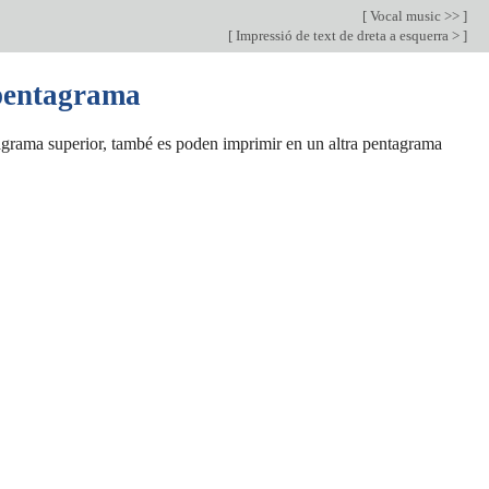
[
Vocal music >>
]
[
Impressió de text de dreta a esquerra >
]
 pentagrama
tagrama superior, també es poden imprimir en un altra pentagrama