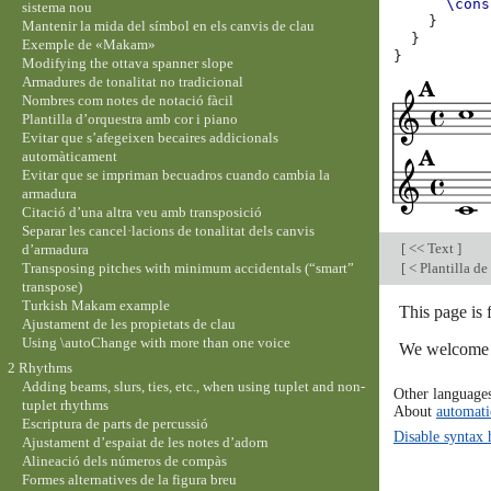
\cons
sistema nou
}
Mantenir la mida del símbol en els canvis de clau
}
Exemple de «Makam»
}
Modifying the ottava spanner slope
Armadures de tonalitat no tradicional
Nombres com notes de notació fàcil
Plantilla d’orquestra amb cor i piano
Evitar que s’afegeixen becaires addicionals
automàticament
Evitar que se impriman becuadros cuando cambia la
armadura
Citació d’una altra veu amb transposició
Separar les cancel·lacions de tonalitat dels canvis
[
<< Text
]
d’armadura
Transposing pitches with minimum accidentals (“smart”
[
< Plantilla de
transpose)
Turkish Makam example
This page is 
Ajustament de les propietats de clau
Using \autoChange with more than one voice
We welcome y
2 Rhythms
Adding beams, slurs, ties, etc., when using tuplet and non-
Other language
tuplet rhythms
About
automati
Escriptura de parts de percussió
Disable syntax 
Ajustament d’espaiat de les notes d’adorn
Alineació dels números de compàs
Formes alternatives de la figura breu