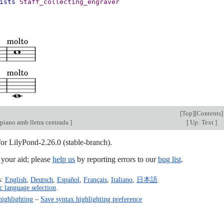
ists
Staff_collecting_engraver
[
Top
][
Contents
]
 piano amb lletra centrada
]
[
Up: Text
]
for LilyPond-2.26.0 (stable-branch).
our aid; please
help us
by reporting errors to our
bug list
.
s:
English
,
Deutsch
,
Español
,
Français
,
Italiano
,
日本語
.
c language selection
.
highlighting
–
Save syntax highlighting preference