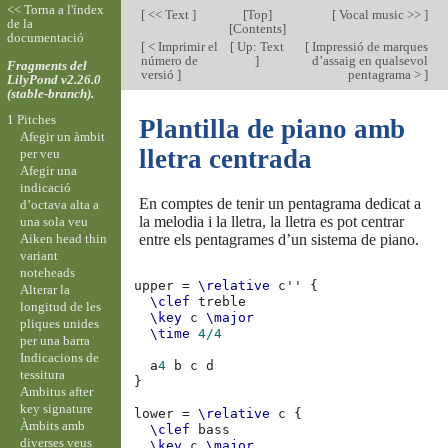
<< Torna a l'índex
[
<< Text
]
[
Top
]
[
Vocal music >>
]
de la
[
Contents
]
documentació
[
< Imprimir el
[
Up: Text
[
Impressió de marques
número de
]
d’assaig en qualsevol
Fragments del
versió
]
pentagrama >
]
LilyPond v2.26.0
(stable-branch).
1 Pitches
Plantilla de piano amb
Afegir un àmbit
lletra centrada
per veu
Afegir una
indicació
En comptes de tenir un pentagrama dedicat a
d’octava alta a
la melodia i la lletra, la lletra es pot centrar
una sola veu
Aiken head thin
entre els pentagrames d’un sistema de piano.
variant
noteheads
upper
=
\relative
c''
{
Alterar la
\clef
treble
longitud de les
\key
c
\major
pliques unides
\time
4/4
per una barra
Indicacions de
a
4
b
c
d
tessitura
}
Ambitus after
key signature
lower
=
\relative
c
{
Àmbits amb
\clef
bass
diverses veus
\key
c
\major