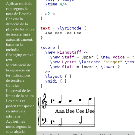
Aplicar estils de
\time
4/4
cap segons la
nota de l’escala
a
2
c
}
Canviar la
direcció de la
text
=
\lyricmode
{
plica de les notes
Aaa
Bee
Cee
de tercera línia
}
automàticament,
basat en la
\score
{
melodia
\new
PianoStaff
<<
Changing ottava
\new
Staff
=
upper
{
\new
Voice
=
"
text
\new
Lyrics
\lyricsto
"singer"
\tex
Modificació de
\new
Staff
=
lower
{
\lower
}
la separació en
>>
les indicacions
\layout
{
}
de tessitura
\midi
{
}
Canviar
}
l’interval de les
línies de la pauta
Les claus es
poden transposar
en intervals
arbitraris
Acolorir les
notes segons la
seva alçada