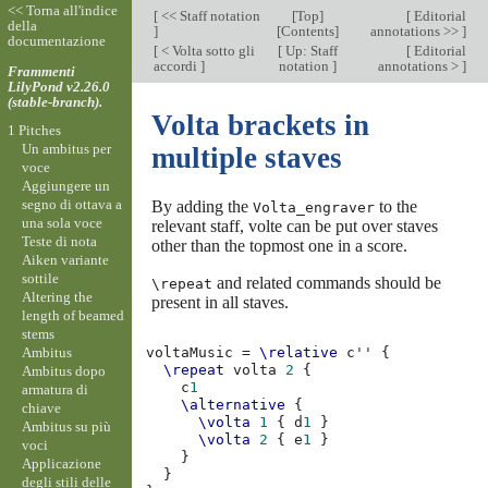
<< Torna all'indice
[
<< Staff notation
[
Top
]
[
Editorial
della
]
[
Contents
]
annotations >>
]
documentazione
[
< Volta sotto gli
[
Up: Staff
[
Editorial
accordi
]
notation
]
annotations >
]
Frammenti
LilyPond v2.26.0
(stable-branch).
Volta brackets in
1 Pitches
Un ambitus per
multiple staves
voce
Aggiungere un
segno di ottava a
By adding the
to the
Volta_engraver
una sola voce
relevant staff, volte can be put over staves
Teste di nota
other than the topmost one in a score.
Aiken variante
sottile
and related commands should be
\repeat
Altering the
present in all staves.
length of beamed
stems
Ambitus
voltaMusic
=
\relative
c''
{
\repeat
volta
2
{
Ambitus dopo
c
1
armatura di
\alternative
{
chiave
\volta
1
{
d
1
}
Ambitus su più
\volta
2
{
e
1
}
voci
}
Applicazione
}
degli stili delle