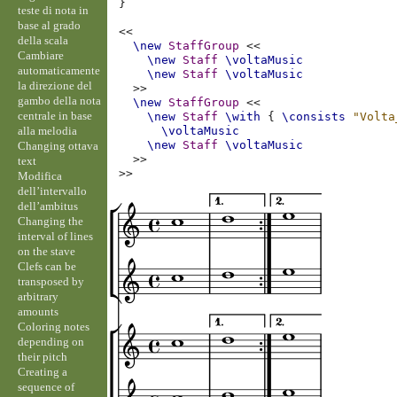
}
teste di nota in
base al grado
<<
della scala
\new
StaffGroup
<<
Cambiare
\new
Staff
\voltaMusic
automaticamente
\new
Staff
\voltaMusic
la direzione del
>>
gambo della nota
\new
StaffGroup
<<
centrale in base
\new
Staff
\with
{
\consists
"Volta
alla melodia
\voltaMusic
\new
Staff
\voltaMusic
Changing ottava
>>
text
>>
Modifica
dell’intervallo
dell’ambitus
Changing the
interval of lines
on the stave
Clefs can be
transposed by
arbitrary
amounts
Coloring notes
depending on
their pitch
Creating a
sequence of